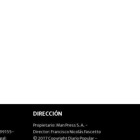
DIRECCIÓN
Propietario: Man Press S.A. -
499155-
Director: Francisco Nicolás Fascetto
gal:
© 2017 Copyright Diario Popular -