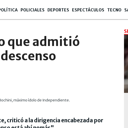
POLÍTICA
POLICIALES
DEPORTES
ESPECTÁCULOS
TECNO
S
S
lo que admitió
l descenso
o Bochini, máximo ídolo de Independiente.
e, criticó a la dirigencia encabezada por
enso está ahí nomás".