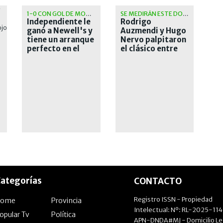
1-0 CON GOL DE MONTIEL
SE MEDIRÁN ESTE DOMINGO
Independiente le
Rodrigo
ganó a Newell's y
Auzmendi y Hugo
tiene un arranque
Nervo palpitaron
perfecto en el
el clásico entre
Clausura
San Lorenzo y
Huracán
ategorías
CONTACTO
Registro ISSN - Propiedad
Home
Provincia
Intelectual: Nº: RL-2025-11
opular Tv
Política
APN-DNDA#MJ - Domicilio Le