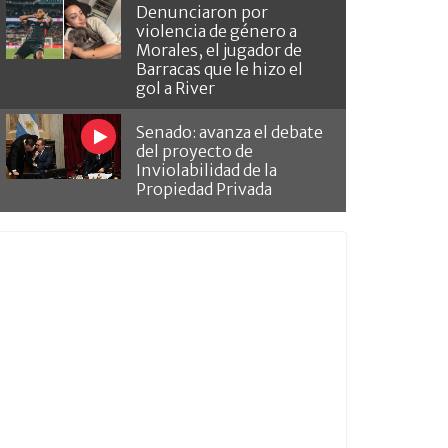
Denunciaron por
violencia de género a
Morales, el jugador de
Barracas que le hizo el
gol a River
Senado: avanza el debate
del proyecto de
Inviolabilidad de la
Propiedad Privada