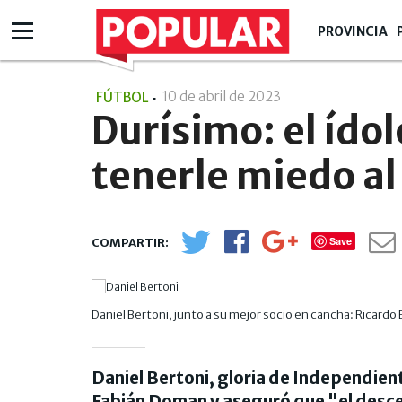
PROVINCIA
10 de abril de 2023
- 21:04
FÚTBOL
Durísimo: el ído
tenerle miedo a
Save
Daniel Bertoni, junto a su mejor socio en cancha: Ricard
Daniel Bertoni, gloria de Independient
Fabián Doman y aseguró que "el desc