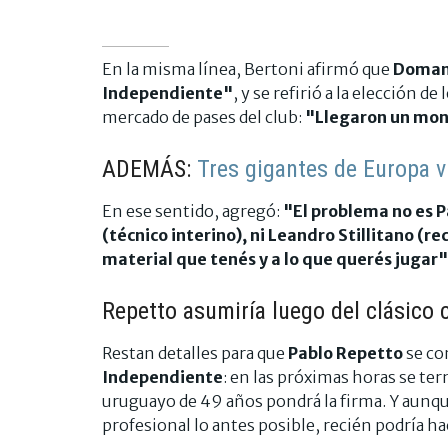
En la misma línea, Bertoni afirmó que
Doman 
Independiente"
, y se refirió a la elección de 
mercado de pases del club:
"Llegaron un mont
ADEMÁS:
Tres gigantes de Europa vi
En ese sentido, agregó:
"El problema no es P
(técnico interino), ni Leandro Stillitano (r
material que tenés y a lo que querés jugar"
Repetto asumiría luego del clásico 
Restan detalles para que
Pablo Repetto
se co
Independiente
: en las próximas horas se ter
uruguayo de 49 años pondrá la firma. Y aunqu
profesional lo antes posible, recién podría h