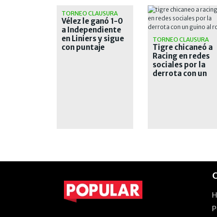
TORNEO CLAUSURA
Vélez le ganó 1-0
a Independiente
en Liniers y sigue
TORNEO CLAUSURA
con puntaje
Tigre chicaneó a
perfecto
Racing en redes
sociales por la
derrota con un
guiño al Rojo
C
P