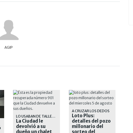
AGIP
A CRUZAR LOS DEDOS
Loto Plus:
LO USABAN DE TALLER TEXTIL
La Ciudad le
detalles del pozo
devolvió a su
millonario del
ó
dueño un chalet
sorteo del