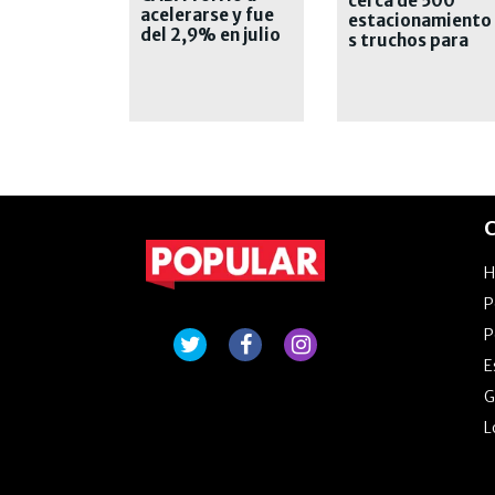
cerca de 500
acelerarse y fue
estacionamiento
del 2,9% en julio
s truchos para
personas con
discapacidad
C
P
P
E
G
L