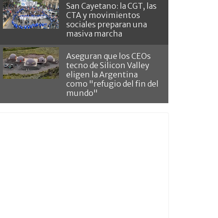
San Cayetano: la CGT, las
CTA y movimientos
sociales preparan una
masiva marcha
Aseguran que los CEOs
tecno de Silicon Valley
eligen la Argentina
como "refugio del fin del
mundo"