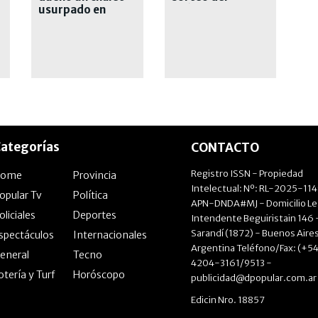
usurpado en
miércoles 5 de
Floresta
agosto
ategorías
CONTACTO
Registro ISSN - Propiedad
Home
Provincia
Intelectual: Nº: RL-2025-11
opular Tv
Política
APN-DNDA#MJ - Domicilio Le
oliciales
Deportes
Intendente Beguiristain 146 
Sarandí (1872) - Buenos Aires
spectáculos
Internacionales
Argentina Teléfono/Fax: (+54
eneral
Tecno
4204-3161/9513 -
otería y Turf
Horóscopo
publicidad@dpopular.com.ar
Edicin Nro. 18857