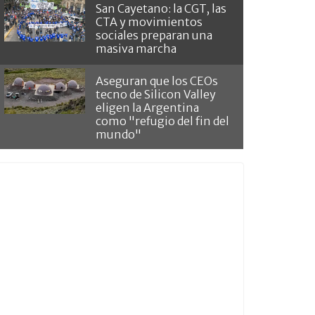
San Cayetano: la CGT, las
CTA y movimientos
sociales preparan una
masiva marcha
Aseguran que los CEOs
tecno de Silicon Valley
eligen la Argentina
como "refugio del fin del
mundo"