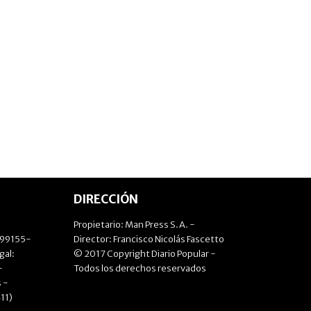
DIRECCIÓN
Propietario: Man Press S.A. -
499155-
Director: Francisco Nicolás Fascetto
gal:
© 2017 Copyright Diario Popular -
-
Todos los derechos reservados
 -
11)