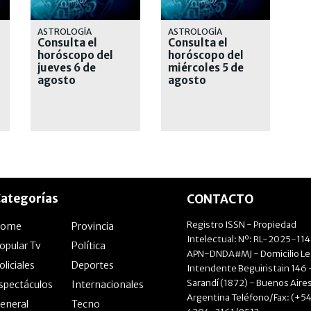
ASTROLOGÍA
ASTROLOGÍA
Consulta el
Consulta el
horóscopo del
horóscopo del
jueves 6 de
miércoles 5 de
agosto
agosto
ategorías
CONTACTO
Registro ISSN - Propiedad
Home
Provincia
Intelectual: Nº: RL-2025-11
opular Tv
Política
APN-DNDA#MJ - Domicilio Le
oliciales
Deportes
Intendente Beguiristain 146 
Sarandí (1872) - Buenos Aires
spectáculos
Internacionales
Argentina Teléfono/Fax: (+54
eneral
Tecno