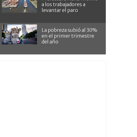
a los trabajadores a
levantar el paro
La pobreza subió al 30%
en el primer trimestre
del año