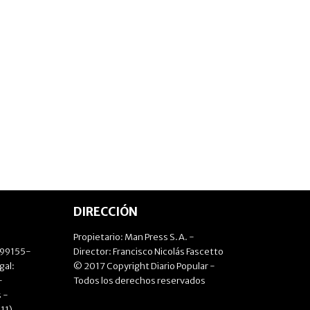
DIRECCIÓN
Propietario: Man Press S.A. -
499155-
Director: Francisco Nicolás Fascetto
gal:
© 2017 Copyright Diario Popular -
-
Todos los derechos reservados
 -
11)