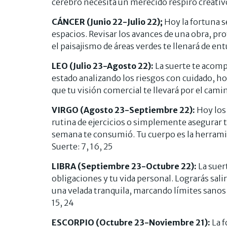
cerebro necesita un merecido respiro creativo
CÁNCER (Junio 22-Julio 22);
Hoy la fortuna s
espacios. Revisar los avances de una obra, p
el paisajismo de áreas verdes te llenará de en
LEO (Julio 23-Agosto 22):
La suerte te acompa
estado analizando los riesgos con cuidado, ho
que tu visión comercial te llevará por el cami
VIRGO (Agosto 23-Septiembre 22):
Hoy los 
rutina de ejercicios o simplemente asegurar t
semana te consumió. Tu cuerpo es la herrami
Suerte: 7, 16, 25
LIBRA (Septiembre 23-Octubre 22):
La suer
obligaciones y tu vida personal. Lograrás sali
una velada tranquila, marcando límites sanos
15, 24
ESCORPIO (Octubre 23-Noviembre 21):
La 