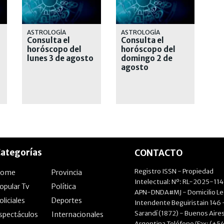
ASTROLOGÍA
ASTROLOGÍA
Consulta el
Consulta el
horóscopo del
horóscopo del
lunes 3 de agosto
domingo 2 de
agosto
ategorías
CONTACTO
Registro ISSN - Propiedad
Home
Provincia
Intelectual: Nº: RL-2025-11
opular Tv
Política
APN-DNDA#MJ - Domicilio Le
oliciales
Deportes
Intendente Beguiristain 146 
Sarandí (1872) - Buenos Aires
spectáculos
Internacionales
Argentina Teléfono/Fax: (+54