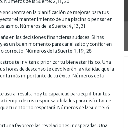
. Números de la Suerte: 2, 11, 20
e encuentra en la planificación de mejoras para tus
royectar el mantenimiento de una piscina o pensar en
tusiasmo. Números de la Suerte: 4, 13, 31
ña en las decisiones financieras audaces. Si has
y es un buen momento para dar el salto y confiar en
no correcto. Números de la Suerte: 1, 19, 28
astros te invitan a priorizar tu bienestar físico. Una
us horas de descanso te devolverán la vitalidad que la
enta más importante de tu éxito. Números de la
te astral resalta hoy tu capacidad para equilibrar tus
r a tiempo de tus responsabilidades para disfrutar de
 que tu entorno respetará. Números de la Suerte: 6,
fortuna favorece las revelaciones inesperadas. Una