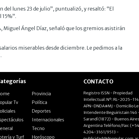
del lunes 23 de julio”, puntualizó, y resaltó: “El
l 15%”.
, Miguel Ángel Díaz, señaló que los gremios asistirán
alarios miserables desde diciembre. Le pedimos a la
.
ategorías
CONTACTO
Registro ISSN - Propiedad
Home
Provincia
Intelectual: Nº: RL-2025-11
opular Tv
Política
APN-DNDA#MJ - Domicilio Le
oliciales
Deportes
Intendente Beguiristain 146 
Sarandí (1872) - Buenos Aires
spectáculos
Internacionales
Argentina Teléfono/Fax: (+54
eneral
Tecno
4204-3161/9513 -
otería y Turf
Horóscopo
publicidad@dpopular.com.ar