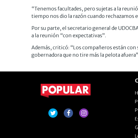
“Tenemos facultades, pero sujetas a la reunión 
tiempo nos dio la razón cuando rechazamos e
Por su parte, el secretario general de UDOCBA
a la reunión “con expectativas”.
Además, criticó: “Los compañeros están con s
gobernadora que no tire más la pelota afuera”
C
P
P
E
G
L