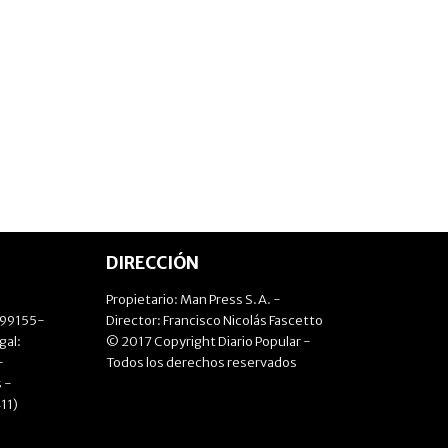
DIRECCIÓN
Propietario: Man Press S.A. -
499155-
Director: Francisco Nicolás Fascetto
gal:
© 2017 Copyright Diario Popular -
-
Todos los derechos reservados
 -
11)