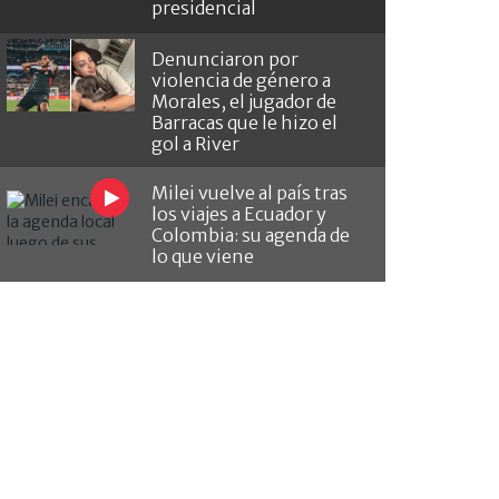
presidencial
Denunciaron por
violencia de género a
Morales, el jugador de
Barracas que le hizo el
gol a River
Milei vuelve al país tras
los viajes a Ecuador y
Colombia: su agenda de
lo que viene