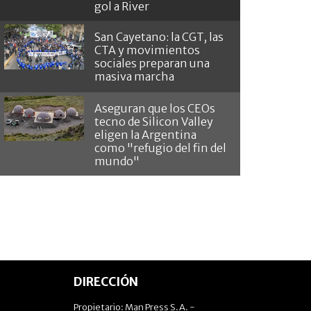
gol a River
San Cayetano: la CGT, las
CTA y movimientos
sociales preparan una
masiva marcha
Aseguran que los CEOs
tecno de Silicon Valley
eligen la Argentina
como "refugio del fin del
mundo"
DIRECCIÓN
Propietario: Man Press S.A. -