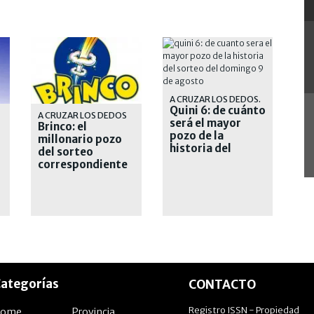
A CRUZAR LOS DEDOS.
Quini 6: de cuánto
A CRUZAR LOS DEDOS
será el mayor
Brinco: el
pozo de la
millonario pozo
historia del
del sorteo
sorteo del
correspondiente
domingo 9 de
al domingo 9 de
agosto
agosto
ategorías
CONTACTO
Registro ISSN - Propiedad
Home
Provincia