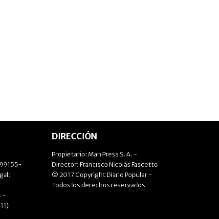
DIRECCIÓN
Propietario: Man Press S.A. -
499155-
Director: Francisco Nicolás Fascetto
gal:
© 2017 Copyright Diario Popular -
-
Todos los derechos reservados
 -
11)