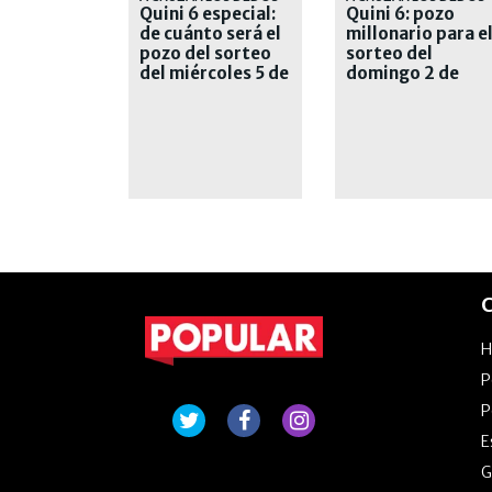
Quini 6 especial:
Quini 6: pozo
de cuánto será el
millonario para e
pozo del sorteo
sorteo del
del miércoles 5 de
domingo 2 de
agosto
agosto
C
P
P
E
G