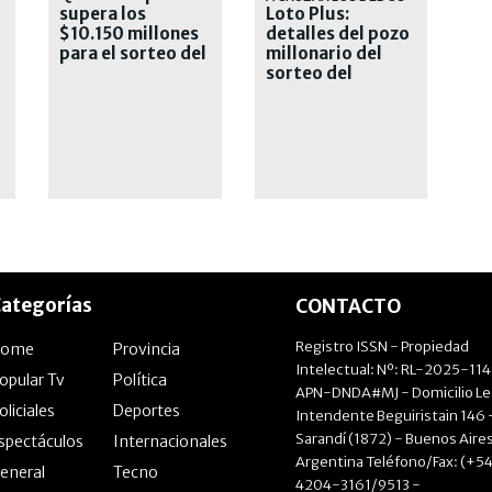
supera los
Loto Plus:
l
$10.150 millones
detalles del pozo
para el sorteo del
millonario del
29 de julio
sorteo del
miércoles 5 de
agosto
ategorías
CONTACTO
Registro ISSN - Propiedad
Home
Provincia
Intelectual: Nº: RL-2025-11
opular Tv
Política
APN-DNDA#MJ - Domicilio Le
oliciales
Deportes
Intendente Beguiristain 146 
Sarandí (1872) - Buenos Aires
spectáculos
Internacionales
Argentina Teléfono/Fax: (+54
eneral
Tecno
4204-3161/9513 -