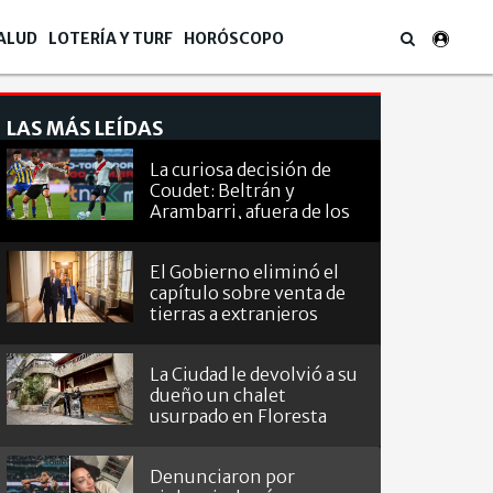
ALUD
LOTERÍA Y TURF
HORÓSCOPO
LAS MÁS LEÍDAS
La curiosa decisión de
Coudet: Beltrán y
Arambarri, afuera de los
octavos de
Sudamericana
El Gobierno eliminó el
capítulo sobre venta de
tierras a extranjeros
La Ciudad le devolvió a su
dueño un chalet
usurpado en Floresta
Denunciaron por