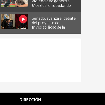
violencia de género a
Morales, el jugador de
Barracas que le hizo el
gol a River
Senado: avanza el debate
del proyecto de
Inviolabilidad de la
Propiedad Privada
DIRECCIÓN