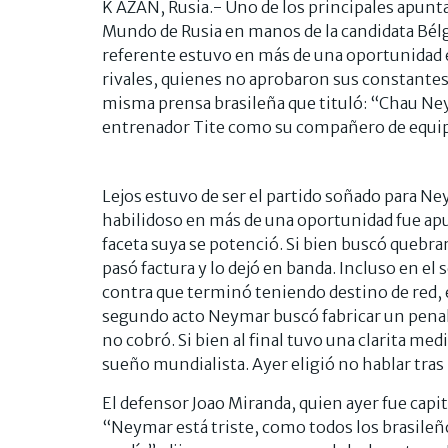
K AZAN, Rusia.- Uno de los principales apuntad
Mundo de Rusia en manos de la candidata Bélg
referente estuvo en más de una oportunidad e
rivales, quienes no aprobaron sus constantes
misma prensa brasileña que tituló: “Chau Ney
entrenador Tite como su compañero de equip
Lejos estuvo de ser el partido soñado para N
habilidoso en más de una oportunidad fue apu
faceta suya se potenció. Si bien buscó quebrar
pasó factura y lo dejó en banda. Incluso en el 
contra que terminó teniendo destino de red, 
segundo acto Neymar buscó fabricar un penal a
no cobró. Si bien al final tuvo una clarita med
sueño mundialista. Ayer eligió no hablar tras l
El defensor Joao Miranda, quien ayer fue capi
“Neymar está triste, como todos los brasileñ