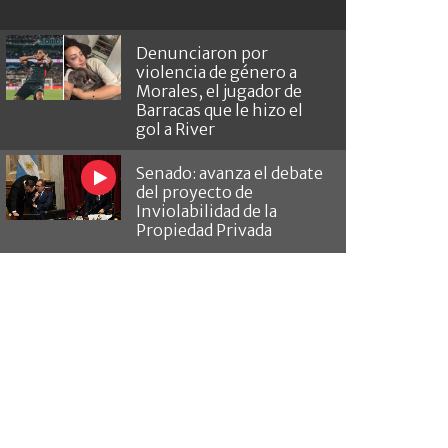
Denunciaron por
violencia de género a
Morales, el jugador de
Barracas que le hizo el
gol a River
Senado: avanza el debate
del proyecto de
Inviolabilidad de la
Propiedad Privada