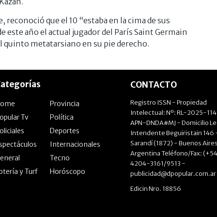
 Kazán.
e, reconoció que el 10 “estaba en la cima de sus
 este año el actual jugador del París Saint Germain
el quinto metatarsiano en su pie derecho.
ategorías
CONTACTO
Registro ISSN - Propiedad
Home
Provincia
Intelectual: Nº: RL-2025-11
opular Tv
Política
APN-DNDA#MJ - Domicilio Le
oliciales
Deportes
Intendente Beguiristain 146 
Sarandí (1872) - Buenos Aires
spectáculos
Internacionales
Argentina Teléfono/Fax: (+54
eneral
Tecno
4204-3161/9513 -
otería y Turf
Horóscopo
publicidad@dpopular.com.ar
Edicin Nro. 18856