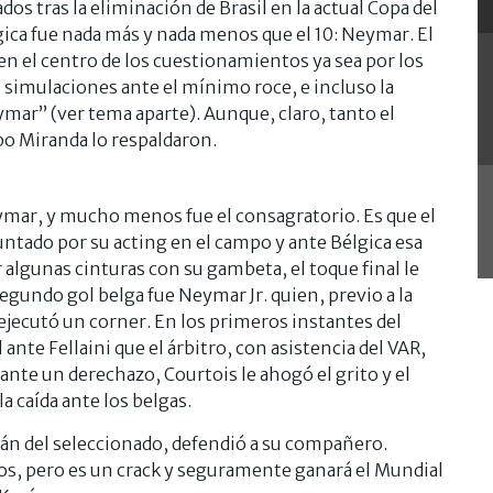
os tras la eliminación de Brasil en la actual Copa del
ica fue nada más y nada menos que el 10: Neymar. El
n el centro de los cuestionamientos ya sea por los
 simulaciones ante el mínimo roce, e incluso la
mar” (ver tema aparte). Aunque, claro, tanto el
o Miranda lo respaldaron.
eymar, y mucho menos fue el consagratorio. Es que el
ntado por su acting en el campo y ante Bélgica esa
 algunas cinturas con su gambeta, el toque final le
segundo gol belga fue Neymar Jr. quien, previo a la
ejecutó un corner. En los primeros instantes del
nte Fellaini que el árbitro, con asistencia del VAR,
iante un derechazo, Courtois le ahogó el grito y el
a caída ante los belgas.
tán del seleccionado, defendió a su compañero.
os, pero es un crack y seguramente ganará el Mundial