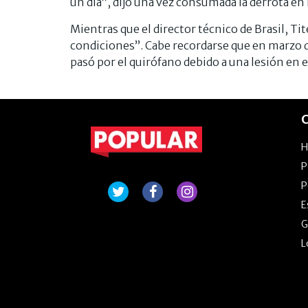
un día”, dijo una vez consumada la derrota en
Mientras que el director técnico de Brasil, Tit
condiciones”. Cabe recordarse que en marzo de
pasó por el quirófano debido a una lesión en 
C
P
P
E
G
L