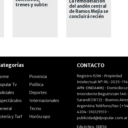
La remodelación
trenes y subte:
del andén central
cuánto saldrá
de Ramos Mejía se
viajar desde
concluirá recién
agosto
el próximo año
ategorías
CONTACTO
Registro ISSN - Propiedad
Home
Provincia
Intelectual: Nº: RL-2025-11
opular Tv
Política
APN-DNDA#MJ - Domicilio Le
oliciales
Deportes
Intendente Beguiristain 146 
Sarandí (1872) - Buenos Aires
spectáculos
Internacionales
Argentina Teléfono/Fax: (+54
eneral
Tecno
4204-3161/9513 -
otería y Turf
Horóscopo
publicidad@dpopular.com.ar
Edicin Nro. 18856