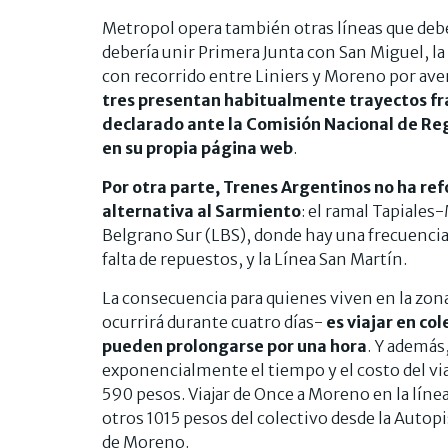
Metropol opera también otras líneas que deber
debería unir Primera Junta con San Miguel, la 1
con recorrido entre Liniers y Moreno por aven
tres presentan habitualmente trayectos f
declarado ante la Comisión Nacional de Reg
en su propia página web
.
Por otra parte, Trenes Argentinos no ha ref
alternativa al Sarmiento
: el ramal Tapiales
Belgrano Sur (LBS), donde hay una frecuencia
falta de repuestos, y la Línea San Martín.
La consecuencia para quienes viven en la zona
ocurrirá durante cuatro días-
es viajar en c
pueden prolongarse por una hora
. Y además
exponencialmente el tiempo y el costo del via
590 pesos. Viajar de Once a Moreno en la lín
otros 1015 pesos del colectivo desde la Autop
de Moreno.