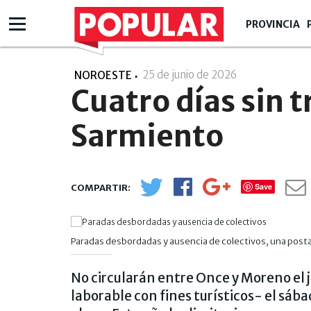
PROVINCIA
25 de junio de 2026
- 17:06
NOROESTE
Cuatro días sin t
Sarmiento
Save
Paradas desbordadas y ausencia de colectivos, una postal q
No circularán entre Once y Moreno el ju
laborable con fines turísticos- el sábad