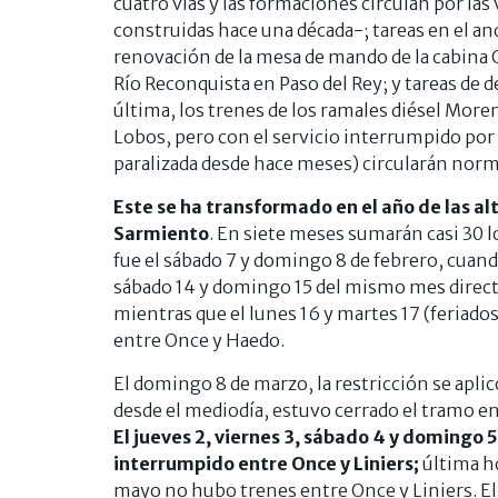
cuatro vías y las formaciones circulan por las 
construidas hace una década-; tareas en el an
renovación de la mesa de mando de la cabina C
Río Reconquista en Paso del Rey; y tareas de d
última, los trenes de los ramales diésel Mor
Lobos, pero con el servicio interrumpido por 
paralizada desde hace meses) circularán nor
Este se ha transformado en el año de las a
Sarmiento
. En siete meses sumarán casi 30 lo
fue el sábado 7 y domingo 8 de febrero, cuand
sábado 14 y domingo 15 del mismo mes direc
mientras que el lunes 16 y martes 17 (feriad
entre Once y Haedo.
El domingo 8 de marzo, la restricción se apli
desde el mediodía, estuvo cerrado el tramo e
El jueves 2, viernes 3, sábado 4 y domingo 5
interrumpido entre Once y Liniers;
última h
mayo no hubo trenes entre Once y Liniers. E