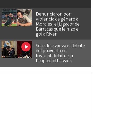
Denunciaron por
violencia de género a
Morales, el jugador de
Barracas que le hizo el
gol a River
Senado: avanza el debate
del proyecto de
Inviolabilidad de la
Propiedad Privada