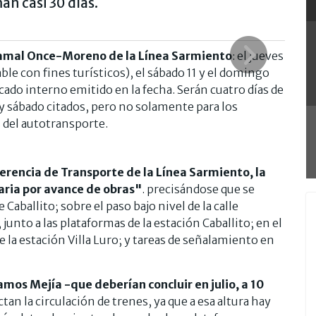
an casi 30 días.
 ramal Once-Moreno de la Línea Sarmiento
: el jueves
rable con fines turísticos), el sábado 11 y el domingo
cado interno emitido en la fecha. Serán cuatro días de
 y sábado citados, pero no solamente para los
s del autotransporte.
erencia de Transporte de la Línea Sarmiento, la
aria por avance de obras"
. precisándose que se
 Caballito; sobre el paso bajo nivel de la calle
junto a las plataformas de la estación Caballito; en el
de la estación Villa Luro; y tareas de señalamiento en
mos Mejía -que deberían concluir en julio, a 10
ctan la circulación de trenes, ya que a esa altura hay