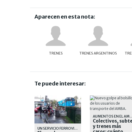
Aparecen en esta nota:
TRENES
TRENES ARGENTINOS
TRE
Te puede interesar:
AUMENTOS EN E
Colectivos, subt
y trenes más
UN SERVICIO FERROVIARIO QUE CADA DIA SE DEGRADA MAS
caros: cuánto