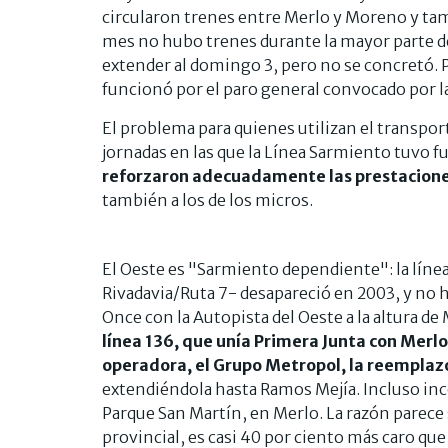
circularon trenes entre Merlo y Moreno y ta
mes no hubo trenes durante la mayor parte del
extender al domingo 3, pero no se concretó. Po
funcionó por el paro general convocado por l
El problema para quienes utilizan el transport
jornadas en las que la Línea Sarmiento tuvo
reforzaron adecuadamente las prestacion
también a los de los micros.
El Oeste es "Sarmiento dependiente": la líne
Rivadavia/Ruta 7- desapareció en 2003, y no 
Once con la Autopista del Oeste a la altura de 
línea 136, que unía Primera Junta con Merlo
operadora, el Grupo Metropol, la reemplazó
extendiéndola hasta Ramos Mejía. Incluso inco
Parque San Martín, en Merlo. La razón parece s
provincial, es casi 40 por ciento más caro que 