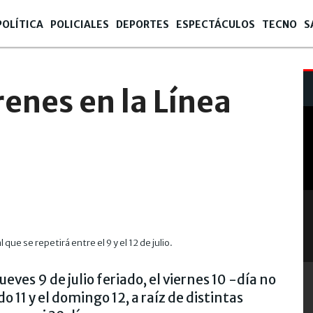
POLÍTICA
POLICIALES
DEPORTES
ESPECTÁCULOS
TECNO
S
renes en la Línea
ue se repetirá entre el 9 y el 12 de julio.
Extensa
eves 9 de julio feriado, el viernes 10 -día no
o 11 y el domingo 12, a raíz de distintas