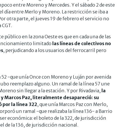
mpoco entre Moreno y Mercedes. Y el sábado 2 de este
 día entre Merlo y Moreno. La restricción se iba a
r otra parte, el jueves 19 de febrero el servicio no
a CGT.
e público en la zona Oeste es que en cada una de las
 funcionamiento limitado
las líneas de colectivos no
es
, perjudicando a los usuarios del ferrocarril pero
a 52 -que unía Once con Moreno y Luján por avenida
hubo reemplazo alguno. Un ramal de la línea 57 une
Moreno sin llegar a la estación. Y por Rivadavia,
la
 y Marcos Paz, literalmente desapareció: su
 por la línea 322
, que unía Marcos Paz con Merlo,
rporó un ramal -que realizaba la línea 136- a Barrio
er económica: el boleto de la 322, de jurisdicción
el de la 136, de jurisdicción nacional.