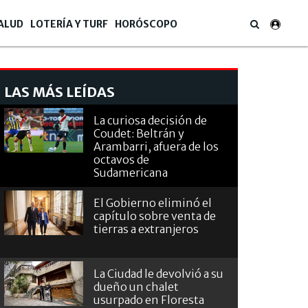
ALUD
LOTERÍA Y TURF
HORÓSCOPO
LAS MÁS LEÍDAS
La curiosa decisión de
Coudet: Beltrán y
Arambarri, afuera de los
octavos de
Sudamericana
El Gobierno eliminó el
capítulo sobre venta de
tierras a extranjeros
s filas para tomar un colectivo ante la interrupción del servicio ferroviario
La Ciudad le devolvió a su
dueño un chalet
usurpado en Floresta