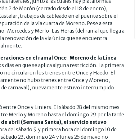
vías laterales, junto a las cuales hay plataformas
dén 2 de Morón (cerrado desde el 18 de enero),
astelar, trabajos de cableado en el puente sobre el
epuración de la vía cuarta de Moreno. Pese a esta
eno-Mercedes y Merlo-Las Heras (del ramal que llega a
la renovación de la vía única que se encuentra
malmente.
lteraciones en el ramal Once-Moreno de la Línea
s días en que se aplica alguna restricción. La primera
o no circularon los trenes entre Once y Haedo. El
tamente no hubo trenes entre Once y Moreno,
os de carnaval), nuevamente estuvo interrumpido
có entre Once y Liniers. El sábado 28 del mismo mes
ntre Merlo y Moreno hasta el domingo 29 por la tarde.
 de abril (Semana Santa), el servicio estuvo
ora del sábado 9 y primera hora del domingo 10 de
l sábado 23, domingo 24 y lunes 25 de mayo no