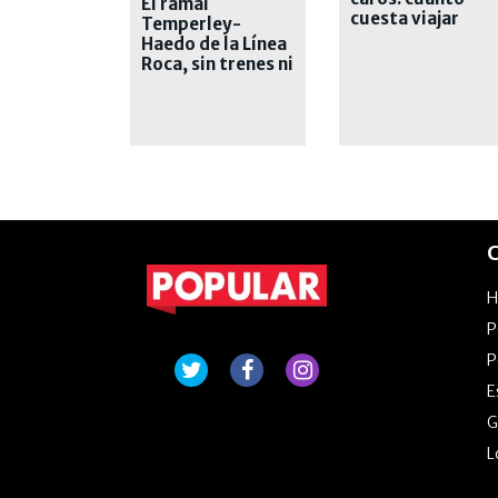
El ramal
cuesta viajar
Temperley-
desde este
Haedo de la Línea
sábado
Roca, sin trenes ni
explicaciones
C
P
P
E
G
L