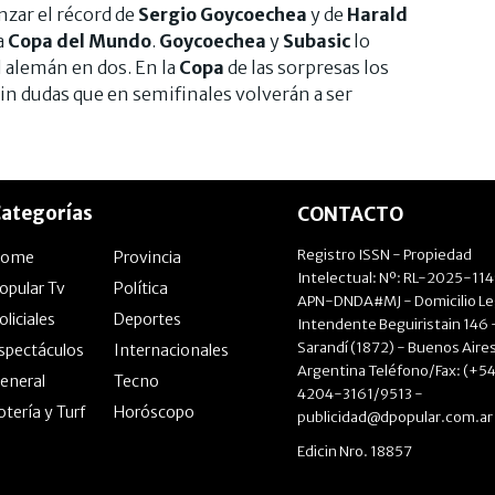
anzar el récord de
Sergio Goycoechea
y de
Harald
a
Copa
del Mundo
.
Goycoechea
y
Subasic
lo
l alemán en dos. En la
Copa
de las sorpresas los
in dudas que en semifinales volverán a ser
ategorías
CONTACTO
Registro ISSN - Propiedad
Home
Provincia
Intelectual: Nº: RL-2025-11
opular Tv
Política
APN-DNDA#MJ - Domicilio Le
oliciales
Deportes
Intendente Beguiristain 146 
Sarandí (1872) - Buenos Aires
spectáculos
Internacionales
Argentina Teléfono/Fax: (+54
eneral
Tecno
4204-3161/9513 -
otería y Turf
Horóscopo
publicidad@dpopular.com.ar
Edicin Nro. 18857