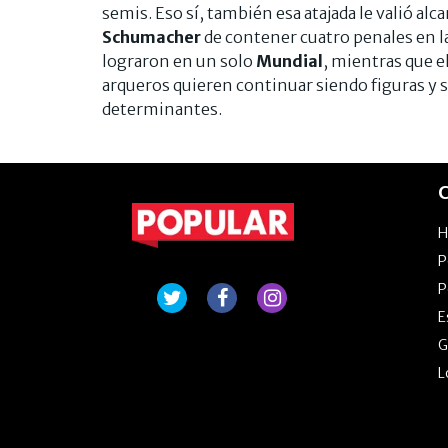
semis. Eso sí, también esa atajada le valió alc
Schumacher
de contener cuatro penales en l
lograron en un solo
Mundial
, mientras que e
arqueros quieren continuar siendo figuras y s
determinantes.
C
P
P
E
G
L