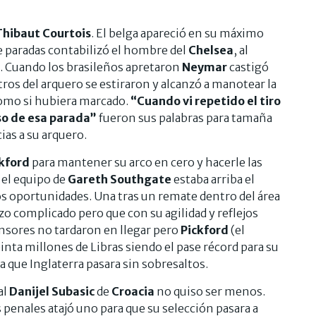
Thibaut Courtois
. El belga apareció en su máximo
e paradas contabilizó el hombre del
Chelsea
, al
. Cuando los brasileños apretaron
Neymar
castigó
ros del arquero se estiraron y alcanzó a manotear la
como si hubiera marcado.
“Cuando vi repetido el tiro
oso de esa parada”
fueron sus palabras para tamaña
ias a su arquero.
ckford
para mantener su arco en cero y hacerle las
n el equipo de
Gareth Southgate
estaba arriba el
s oportunidades. Una tras un remate dentro del área
azo complicado pero que con su agilidad y reflejos
ensores no tardaron en llegar pero
Pickford
(el
einta millones de Libras siendo el pase récord para su
ra que Inglaterra pasara sin sobresaltos.
al
Danijel Subasic
de
Croacia
no quiso ser menos.
s penales atajó uno para que su selección pasara a