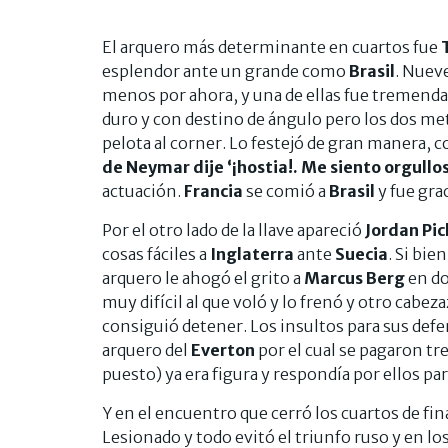
El arquero más determinante en cuartos fue
esplendor ante un grande como
Brasil
. Nuev
menos por ahora, y una de ellas fue tremenda
duro y con destino de ángulo pero los dos met
pelota al corner. Lo festejó de gran manera, 
de Neymar dije ‘¡hostia!. Me siento orgull
actuación.
Francia
se comió a
Brasil
y fue grac
Por el otro lado de la llave apareció
Jordan Pi
cosas fáciles a
Inglaterra
ante
Suecia
. Si bie
arquero le ahogó el grito a
Marcus Berg
en do
muy difícil al que voló y lo frenó y otro cabez
consiguió detener. Los insultos para sus def
arquero del
Everton
por el cual se pagaron tr
puesto) ya era figura y respondía por ellos pa
Y en el encuentro que cerró los cuartos de fin
Lesionado y todo evitó el triunfo ruso y en lo