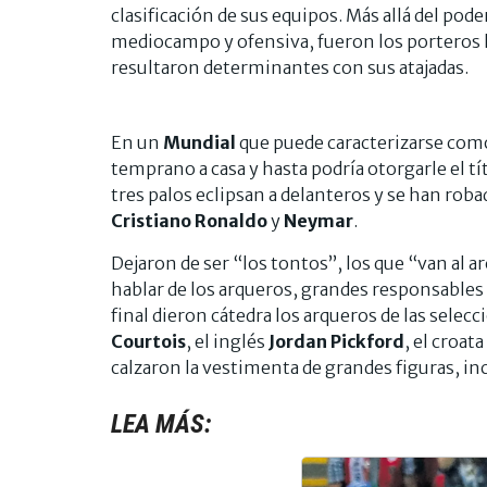
clasificación de sus equipos. Más allá del pod
mediocampo y ofensiva, fueron los porteros lo
resultaron determinantes con sus atajadas.
En un
Mundial
que puede caracterizarse como 
temprano a casa y hasta podría otorgarle el t
tres palos eclipsan a delanteros y se han rob
Cristiano Ronaldo
y
Neymar
.
Dejaron de ser “los tontos”, los que “van al a
hablar de los arqueros, grandes responsables 
final dieron cátedra los arqueros de las selec
Courtois
, el inglés
Jordan Pickford
, el croata
calzaron la vestimenta de grandes figuras, inc
LEA MÁS: