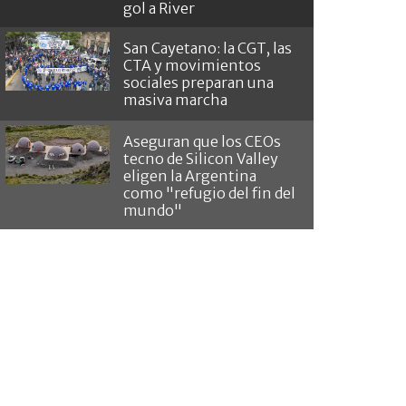
gol a River
San Cayetano: la CGT, las
CTA y movimientos
sociales preparan una
masiva marcha
Aseguran que los CEOs
tecno de Silicon Valley
eligen la Argentina
como "refugio del fin del
mundo"