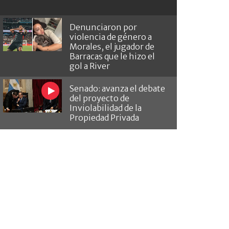
Denunciaron por
violencia de género a
Morales, el jugador de
Barracas que le hizo el
gol a River
Senado: avanza el debate
del proyecto de
Inviolabilidad de la
Propiedad Privada