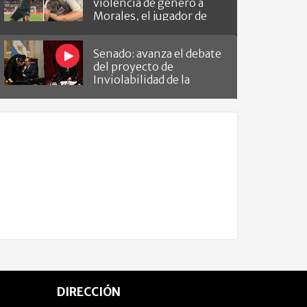
violencia de género a
Morales, el jugador de
Barracas que le hizo el
gol a River
Senado: avanza el debate
del proyecto de
Inviolabilidad de la
Propiedad Privada
DIRECCIÓN