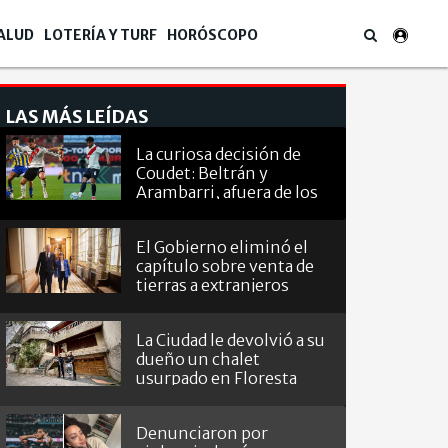
ALUD
LOTERÍA Y TURF
HORÓSCOPO
LAS MÁS LEÍDAS
La curiosa decisión de
Coudet: Beltrán y
Arambarri, afuera de los
octavos de
Sudamericana
El Gobierno eliminó el
capítulo sobre venta de
tierras a extranjeros
La Ciudad le devolvió a su
dueño un chalet
usurpado en Floresta
Denunciaron por