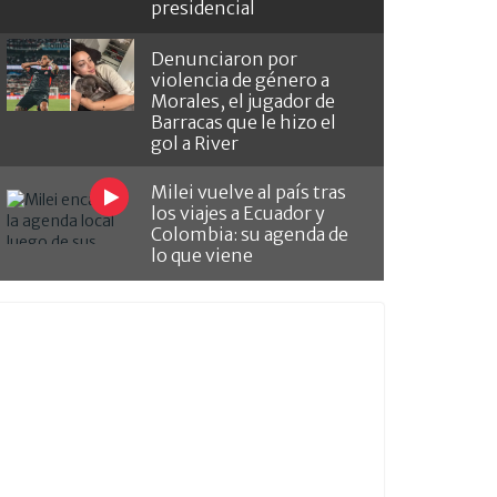
presidencial
Denunciaron por
violencia de género a
Morales, el jugador de
Barracas que le hizo el
gol a River
Milei vuelve al país tras
los viajes a Ecuador y
Colombia: su agenda de
lo que viene