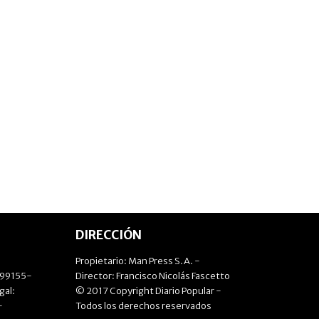
DIRECCIÓN
Propietario: Man Press S.A. -
499155-
Director: Francisco Nicolás Fascetto
gal:
© 2017 Copyright Diario Popular -
-
Todos los derechos reservados