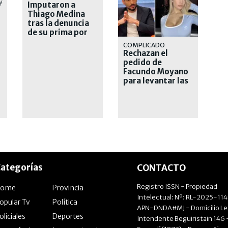
Imputaron a
Thiago Medina
tras la denuncia
de su prima por
abuso sexual
COMPLICADO
Rechazan el
pedido de
Facundo Moyano
para levantar las
medidas
restrictivas
ategorías
CONTACTO
Registro ISSN - Propiedad
Home
Provincia
Intelectual: Nº: RL-2025-11
opular Tv
Política
APN-DNDA#MJ - Domicilio Le
oliciales
Deportes
Intendente Beguiristain 146 