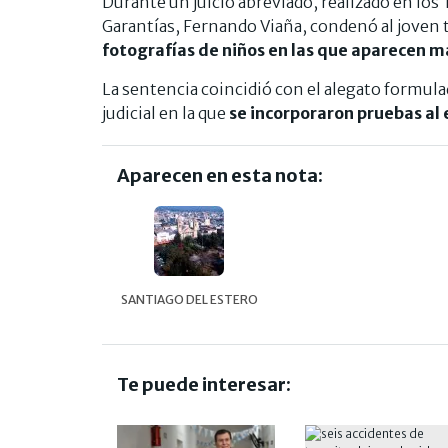
Durante un juicio abreviado, realizado en los
Garantías, Fernando Viaña, condenó al joven 
fotografías de niños en las que aparecen 
La sentencia coincidió con el alegato formulad
judicial en la que
se incorporaron pruebas al 
Aparecen en esta nota:
SANTIAGO DEL ESTERO
Te puede interesar: