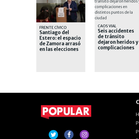
CAOS VIAL
FRENTE CÍVICO
Seis accidentes
Santiago del
de tránsito
Estero: el espacio
dejaron heridos y
de Zamora arrasó
complicaciones
en las elecciones
en distintos
municipales
puntos de la
Ciudad
C
P
P