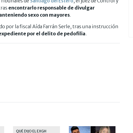
 Tribunales de
Santiago del Estero
, el juez de Control y
tras
encontrarlo responsable de divulgar
manteniendo sexo con mayores
.
o por la fiscal Aída Farrán Serle, tras una instrucción
expediente por el delito de pedofilia
.
QUÉ DIJO EL EXGH