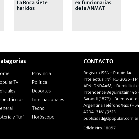
La Boca siete
ex funcionarias
heridos
de la ANMAT
ategorías
CONTACTO
Registro ISSN - Propiedad
Home
Provincia
Intelectual: Nº: RL-2025-11
opular Tv
Política
APN-DNDA#MJ - Domicilio Le
oliciales
Deportes
Intendente Beguiristain 146 
Sarandí (1872) - Buenos Aires
spectáculos
Internacionales
Argentina Teléfono/Fax: (+54
eneral
Tecno
4204-3161/9513 -
otería y Turf
Horóscopo
publicidad@dpopular.com.ar
Edicin Nro. 18857