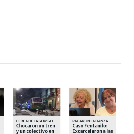
CERCA DE LA BOMBONERA
PAGARON LA FIANZA
l
Chocaron un tren
Caso Fentanilo:
y un colectivo en
Excarcelaron a las