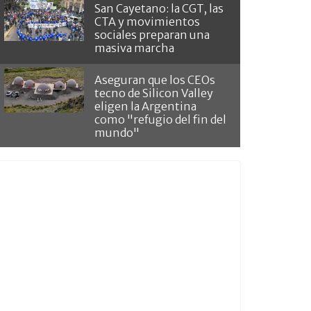
San Cayetano: la CGT, las
CTA y movimientos
sociales preparan una
masiva marcha
Aseguran que los CEOs
tecno de Silicon Valley
eligen la Argentina
como "refugio del fin del
mundo"