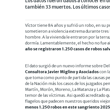
Los datos fueron dados a conocer en u
también 33 muertos. Los últimos casos 
Víctor tiene 84 años y sufrió un robo, en su p
sometieron a violencia extrema durante tres
hombre. A la vivienda le entraron por la terra
dormía. Lamentablemente, el hecho no fue ai
año se registraron 1.250 casos de robos sal
El dato surgió de un nuevo informe sobre Deli
Consultora Javier Miglino y Asociados
con la
que toma como punto de partida las causas pen
de la Nación más los casos de los juzgados pe
Martín, Morón, Moreno, La Matanza y La Plat
temor de las víctimas. Asi quedó acreditado qu
flagelos que padecen nuestros queridos viejo
menos 1.250 robos en este sangriento 202