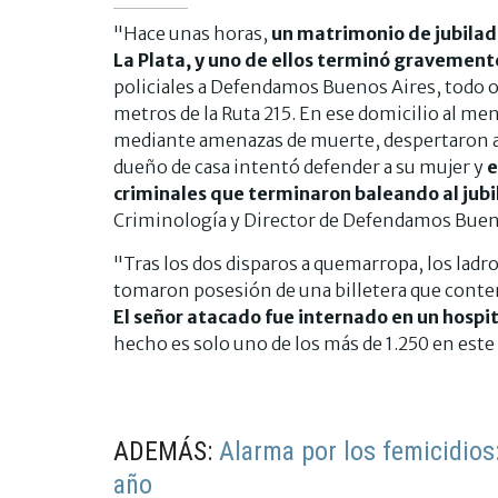
"Hace unas horas,
un matrimonio de jubilado
La Plata, y uno de ellos terminó gravement
policiales a Defendamos Buenos Aires, todo o
metros de la Ruta 215. En ese domicilio al m
mediante amenazas de muerte, despertaron a lo
dueño de casa intentó defender a su mujer y
e
criminales que terminaron baleando al jub
Criminología y Director de Defendamos Buen
"Tras los dos disparos a quemarropa, los ladro
tomaron posesión de una billetera que contení
El señor atacado fue internado en un hospita
hecho es solo uno de los más de 1.250 en est
ADEMÁS:
Alarma por los femicidios:
año