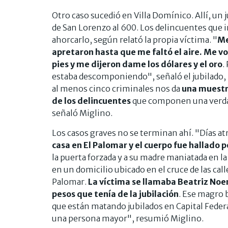
Otro caso sucedió en Villa Domínico. Allí, un 
de San Lorenzo al 600. Los delincuentes que 
ahorcarlo, según relató la propia víctima. "
Me
apretaron hasta que me faltó el aire. Me vo
pies y me dijeron dame los dólares y el oro
.
estaba descomponiendo", señaló el jubilado,
al menos cinco criminales nos da
una muestra
de los delincuentes
que componen una verdad
señaló Miglino.
Los casos graves no se terminan ahí. "Días at
casa en El Palomar y el cuerpo fue hallado po
la puerta forzada y a su madre maniatada en l
en un domicilio ubicado en el cruce de las cal
Palomar.
La víctima se llamaba Beatriz Noe
pesos que tenía de la jubilación
. Ese magro 
que están matando jubilados en Capital Feder
una persona mayor", resumió Miglino.