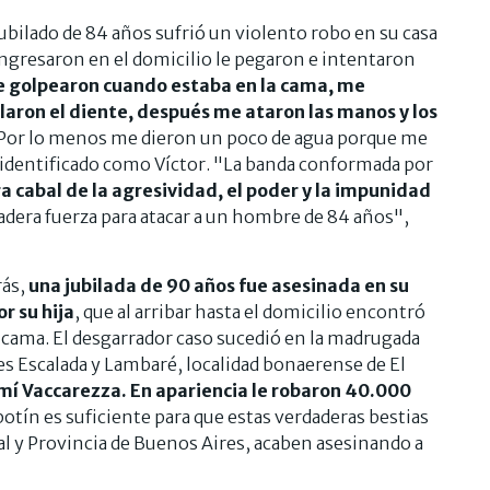
jubilado de 84 años sufrió un violento robo en su casa
ingresaron en el domicilio le pegaron e intentaron
 golpearon cuando estaba en la cama, me
laron el diente, después me ataron las manos y los
 Por lo menos me dieron un poco de agua porque me
 identificado como Víctor. "La banda conformada por
 cabal de la agresividad, el poder y la impunidad
era fuerza para atacar a un hombre de 84 años",
rás,
una jubilada de 90 años fue asesinada en su
r su hija
, que al arribar hasta el domicilio encontró
a cama. El desgarrador caso sucedió en la madrugada
les Escalada y Lambaré, localidad bonaerense de El
mí Vaccarezza. En apariencia le robaron 40.000
botín es suficiente para que estas verdaderas bestias
al y Provincia de Buenos Aires, acaben asesinando a