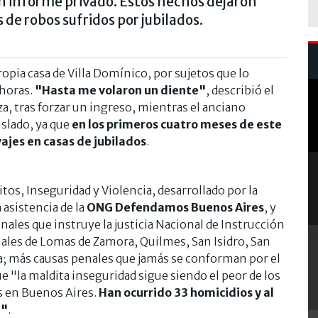
n informe privado. Estos hechos dejaron
de robos sufridos por jubilados.
ropia casa de Villa Domínico, por sujetos que lo
 horas.
"Hasta me volaron un diente"
, describió el
za, tras forzar un ingreso, mientras el anciano
slado, ya que
en los primeros cuatro meses de este
vajes en casas de jubilados
.
tos, Inseguridad y Violencia, desarrollado por la
 asistencia de la
ONG Defendamos Buenos Aires
, y
ales que instruye la justicia Nacional de Instrucción
nales de Lomas de Zamora, Quilmes, San Isidro, San
a; más causas penales que jamás se conforman por el
e "la maldita inseguridad sigue siendo el peor de los
s en Buenos Aires.
Han ocurrido 33 homicidios y al
5"
.