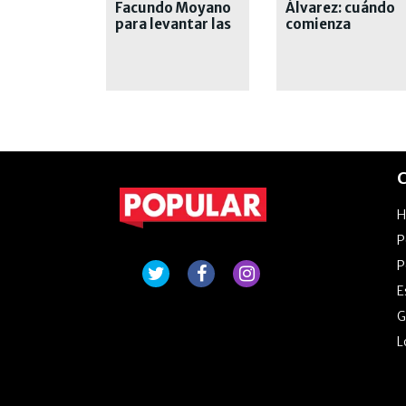
Facundo Moyano
Álvarez: cuándo
para levantar las
comienza
medidas
restrictivas
C
P
P
E
G
L