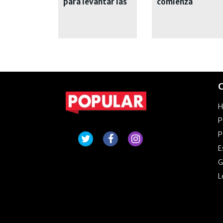
para levantar las
comienza
medidas
restrictivas
C
P
P
E
G
L