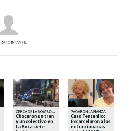
RATO INFANTIL
CERCA DE LA BOMBONERA
PAGARON LA FIANZA
l
Chocaron un tren
Caso Fentanilo:
y un colectivo en
Excarcelaron a las
La Boca siete
ex funcionarias