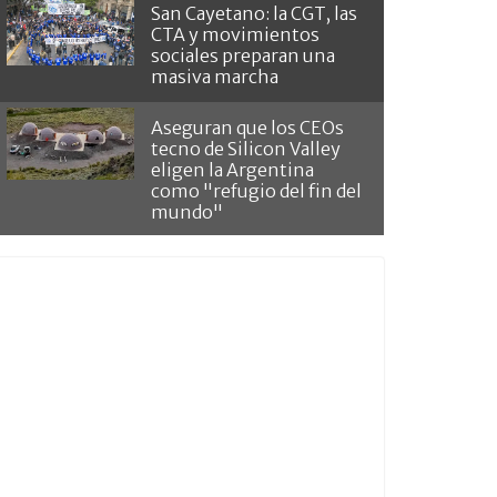
San Cayetano: la CGT, las
CTA y movimientos
sociales preparan una
masiva marcha
Aseguran que los CEOs
tecno de Silicon Valley
eligen la Argentina
como "refugio del fin del
mundo"