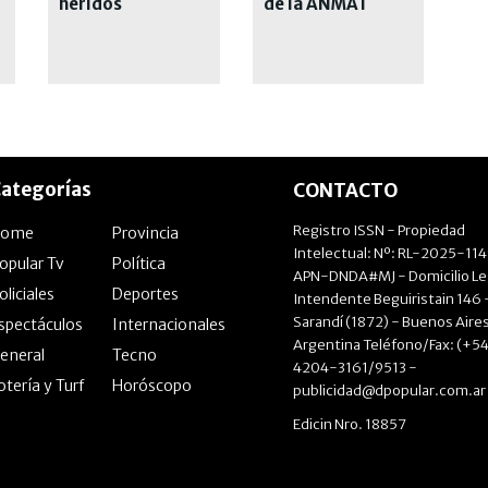
heridos
de la ANMAT
ategorías
CONTACTO
Registro ISSN - Propiedad
Home
Provincia
Intelectual: Nº: RL-2025-11
opular Tv
Política
APN-DNDA#MJ - Domicilio Le
oliciales
Deportes
Intendente Beguiristain 146 
Sarandí (1872) - Buenos Aires
spectáculos
Internacionales
Argentina Teléfono/Fax: (+54
eneral
Tecno
4204-3161/9513 -
otería y Turf
Horóscopo
publicidad@dpopular.com.ar
Edicin Nro. 18857