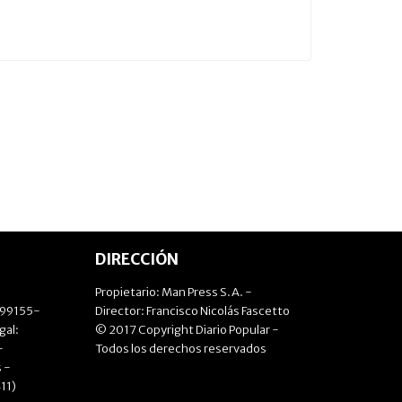
DIRECCIÓN
Propietario: Man Press S.A. -
499155-
Director: Francisco Nicolás Fascetto
gal:
© 2017 Copyright Diario Popular -
-
Todos los derechos reservados
 -
11)