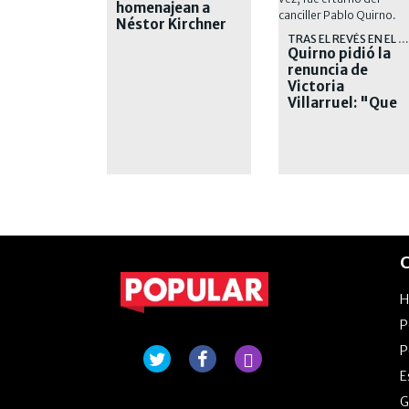
homenajean a
Néstor Kirchner
TRAS EL REVÉS EN EL SENADO
Quirno pidió la
renuncia de
Victoria
Villarruel: "Que
se corra"
C
P
P
E
G