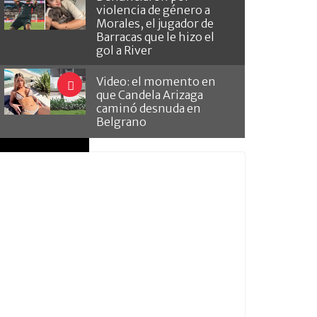
violencia de género a
Morales, el jugador de
Barracas que le hizo el
gol a River
Video: el momento en
que Candela Arizaga
caminó desnuda en
Belgrano