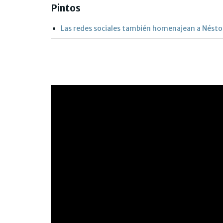
Pintos
Las redes sociales también homenajean a Nésto