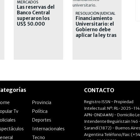
MERCADOS
Las reservas del
Banco Central
RESOLUCIÓN JUDICIAL
superaron los
Financiamiento
US$ 50.000
Universitario: el
millones
Gobierno debe
aplicar la ley tras
un último fallo
ategorías
CONTACTO
Registro ISSN - Propiedad
Home
Provincia
Intelectual: Nº: RL-2025-11
opular Tv
Política
APN-DNDA#MJ - Domicilio Le
oliciales
Deportes
Intendente Beguiristain 146 
Sarandí (1872) - Buenos Aires
spectáculos
Internacionales
Argentina Teléfono/Fax: (+54
eneral
Tecno