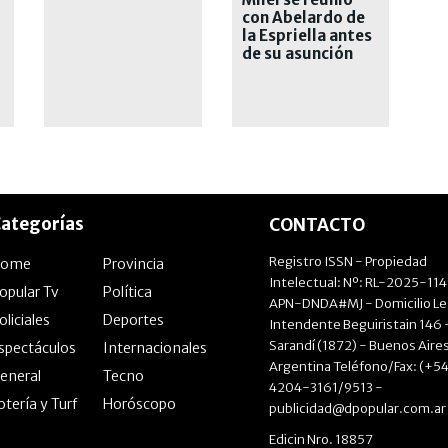
con Abelardo de
la Espriella antes
de su asunción
presidencial
ategorías
CONTACTO
Registro ISSN - Propiedad
Home
Provincia
Intelectual: Nº: RL-2025-11
opular Tv
Política
APN-DNDA#MJ - Domicilio Le
oliciales
Deportes
Intendente Beguiristain 146 
Sarandí (1872) - Buenos Aires
spectáculos
Internacionales
Argentina Teléfono/Fax: (+54
eneral
Tecno
4204-3161/9513 -
otería y Turf
Horóscopo
publicidad@dpopular.com.ar
Edicin Nro. 18857