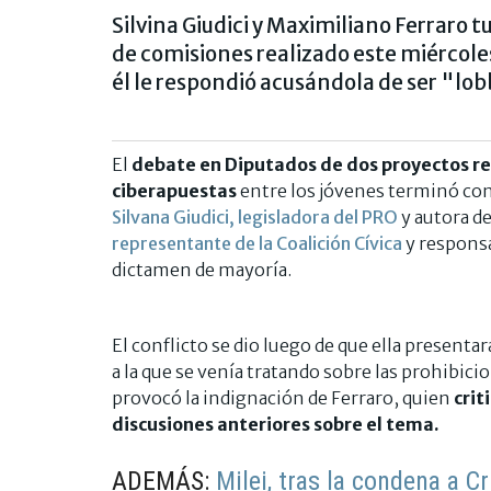
Silvina Giudici y Maximiliano Ferraro 
de comisiones realizado este miércoles. 
él le respondió acusándola de ser "lob
El
debate en Diputados de dos proyectos rel
ciberapuestas
entre los jóvenes terminó co
Silvana Giudici, legisladora del PRO
y autora d
representante de la Coalición Cívica
y responsa
dictamen de mayoría.
El conflicto se dio luego de que ella presentar
a la que se venía tratando sobre las prohibicio
provocó la indignación de Ferraro, quien
crit
discusiones anteriores sobre el tema.
ADEMÁS:
Milei, tras la condena a C