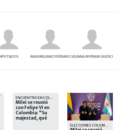
DIPUTADOS
MAXIMILIANO FERRARO
SILVANA MYRIAM GIUDICI
ENCUENTRO EN COLOMBIA
Milei se reunió
con Felipe VI en
Colombia: "Su
majestad, qué
placer verlo"
ELECCIONES COLOMBIA
Milei se reunió