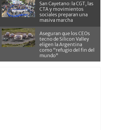
San Cayetano: la CGT, las
CTA y movimientos
sociales preparan una
masiva marcha
Aseguran que los CEOs
tecno de Silicon Valley
eligen la Argentina
como "refugio del fin del
mundo"