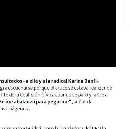
nsultados -a ella y a la radical Karina Banfi-
ogra escucharse porque el cruce se estaba realizando
te de la Coalición Cívica cuando se paró y la fue a
Se me abalanzó para pegarme”
, señala la
 las imágenes.
palmente a Guidici, pero la legisladora del PRO le