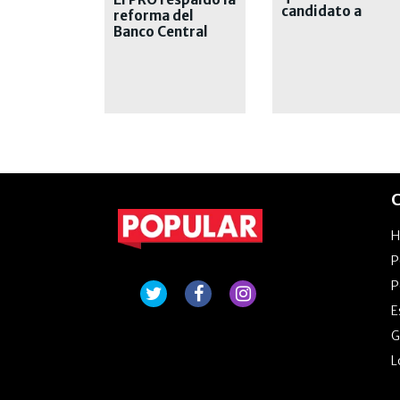
candidato a
reforma del
presidente por el
Banco Central
Pro
C
P
P
E
G
L