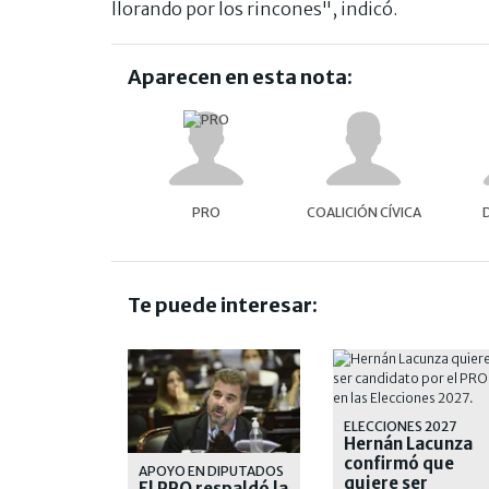
llorando por los rincones", indicó.
Aparecen en esta nota:
PRO
COALICIÓN CÍVICA
Te puede interesar:
ELECCIONES 2027
Hernán Lacunza
confirmó que
APOYO EN DIPUTADOS
quiere ser
El PRO respaldó la