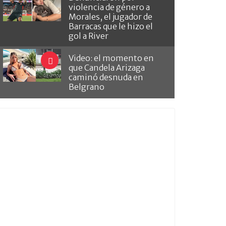
violencia de género a
Morales, el jugador de
Barracas que le hizo el
gol a River
Video: el momento en
que Candela Arizaga
caminó desnuda en
Belgrano