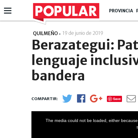
PROVINCIA
19 de junio de 2019
- 00:06
QUILMEÑO
Berazategui: Pat
lenguaje inclusiv
bandera
Save
The media could not be loaded, either because 