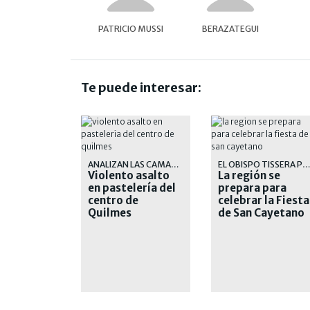
PATRICIO MUSSI
BERAZATEGUI
Te puede interesar:
ANALIZAN LAS CAMARAS DE VIGILANCIA PARA IDENTIFICAR Y DETENER A SU AUTOR
EL OBISPO TISSERA PRESIDIRÁ MISAS EN BERAZATEGUI Y VAR
Violento asalto
La región se
en pastelería del
prepara para
centro de
celebrar la Fiesta
Quilmes
de San Cayetano