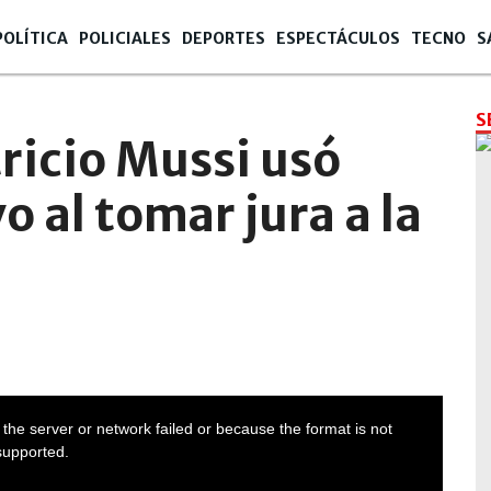
POLÍTICA
POLICIALES
DEPORTES
ESPECTÁCULOS
TECNO
S
S
ricio Mussi usó
o al tomar jura a la
the server or network failed or because the format is not
supported.