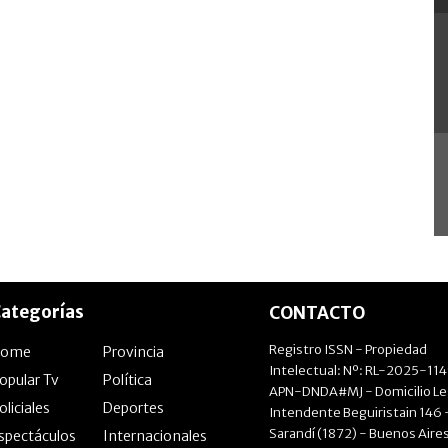
ategorías
CONTACTO
Registro ISSN - Propiedad
Home
Provincia
Intelectual: Nº: RL-2025-11
opular Tv
Política
APN-DNDA#MJ - Domicilio Le
oliciales
Deportes
Intendente Beguiristain 146 
Sarandí (1872) - Buenos Aires
spectáculos
Internacionales