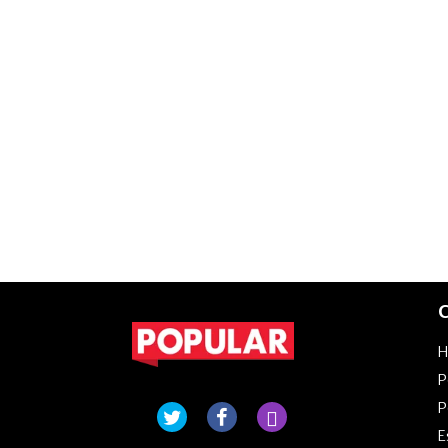
C
P
P
E