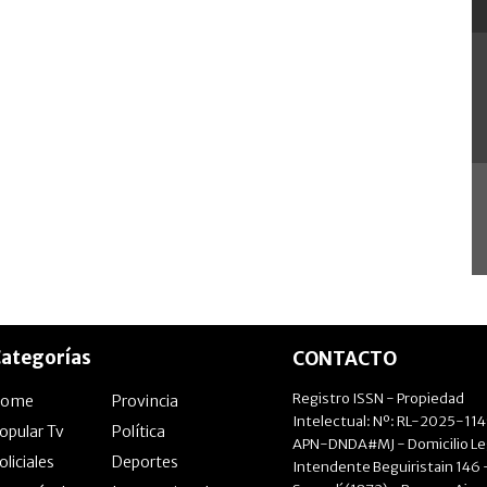
ategorías
CONTACTO
Registro ISSN - Propiedad
Home
Provincia
Intelectual: Nº: RL-2025-11
opular Tv
Política
APN-DNDA#MJ - Domicilio Le
oliciales
Deportes
Intendente Beguiristain 146 