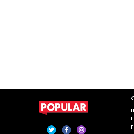
C
P
P