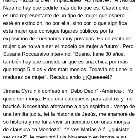
Nancy Pazos dijo en “Implacables” -El Nueve-: “A Wanda
Nara no hay que pedirle más de lo que es. Claramente,
es una representante de un tipo de mujer que espero
esté en extinción, no por ella, sino por lo que significa
esta mujer que consigue lugares públicos por la
exposición de cuestiones muy privadas. Es un estilo de
mujer que no va a ser el modelo de mujer a futuro”. Pero
Susana Roccasalvo intervino: “Bueno, tiene 30 años,
también hay que considerar que es una chica por más
que tenga 5 hijos y dos matrimonios. Todavía no tiene la
madurez de mujer”. Recalculando ¿¡Queeeeé!?
Jimena Cyrulnik confesó en “Debo Decir” -América-: “Yo
quise ser monja. Hice una catequesis para adultos y me
bauticé. Necesitaba aferrarme a algo espiritual. Vengo de
una familia judía, leí la historia de Jesús, me enamoré de
su historia y me fui a vivir un tiempito con unas monjas
de clausura en Mendoza”. “Y vos Matías Alé, ¿quisiste
ser cura?”, le preguntó Luis Novaresio en broma a su