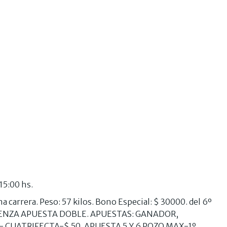
15:00 hs.
 carrera. Peso: 57 kilos. Bono Especial: $ 30000. del 6º
MIENZA APUESTA DOBLE. APUESTAS: GANADOR,
 CUATRIFECTA-$ 50. APUESTA 5 Y 6 POZO MAX-1º