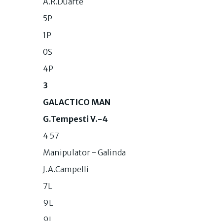
A.R.Duarte
5P
1P
0S
4P
3
GALACTICO MAN
G.Tempesti V.-4
4 57
Manipulator - Galinda
J.A.Campelli
7L
9L
9L