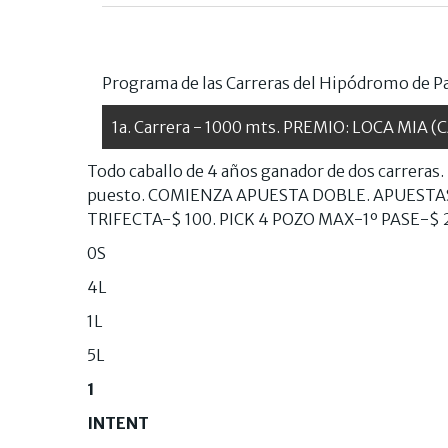
Programa de las Carreras del Hipódromo de P
1a. Carrera - 1000 mts. PREMIO: LOCA MIA (C
Todo caballo de 4 años ganador de dos carreras. 
puesto. COMIENZA APUESTA DOBLE. APUESTAS
TRIFECTA-$ 100. PICK 4 POZO MAX-1º PASE-$
0S
4L
1L
5L
1
INTENT