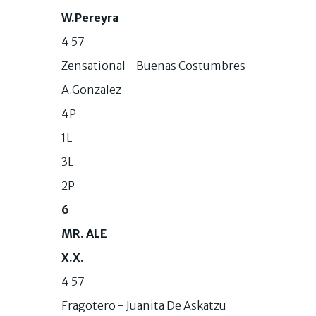
W.Pereyra
4 57
Zensational - Buenas Costumbres
A.Gonzalez
4P
1L
3L
2P
6
MR. ALE
X.X.
4 57
Fragotero - Juanita De Askatzu