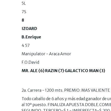
5L
7S
8
IZOARD
B.Enrique
4 57
Manipulator - Araca Amor
F.O.David
MR. ALE (6) RAZIN (7) GALACTICO MAN (3)
2a. Carrera - 1200 mts. PREMIO: MAS VALIENTE 
Todo caballo de 6 años y más edad ganador de una
al 10º puesto. FINALIZA APUESTA DOBLE.CO
SEGUNDO, TERCERO-$ 1 - IMPERFECTA-$ 200 -