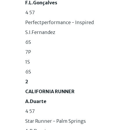
F.L.Gonçalves
4 57
Perfectperformance - Inspired
S.I.Fernandez
6S
7P
1S
6S
2
CALIFORNIA RUNNER
A.Duarte
4 57
Star Runner - Palm Springs