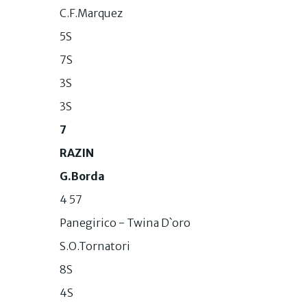
C.F.Marquez
5S
7S
3S
3S
7
RAZIN
G.Borda
4 57
Panegirico - Twina D`oro
S.O.Tornatori
8S
4S