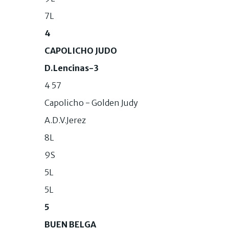
7L
4
CAPOLICHO JUDO
D.Lencinas-3
4 57
Capolicho - Golden Judy
A.D.V.Jerez
8L
9S
5L
5L
5
BUEN BELGA