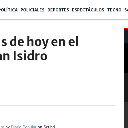
POLÍTICA
POLICIALES
DEPORTES
ESPECTÁCULOS
TECNO
S
s de hoy en el
n Isidro
dro
by
Diario Popular
on Scribd