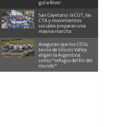
gol a River
San Cayetano: la CGT, las
CTA y movimientos
sociales preparan una
masiva marcha
Aseguran que los CEOs
tecno de Silicon Valley
eligen la Argentina
como "refugio del fin del
mundo"