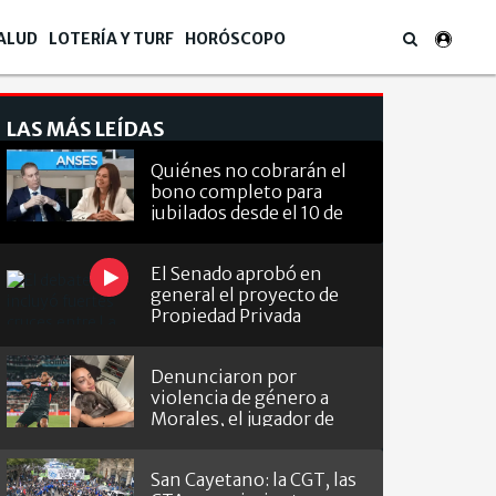
ALUD
LOTERÍA Y TURF
HORÓSCOPO
LAS MÁS LEÍDAS
Quiénes no cobrarán el
bono completo para
jubilados desde el 10 de
agosto
El Senado aprobó en
general el proyecto de
Propiedad Privada
Denunciaron por
violencia de género a
Morales, el jugador de
Barracas que le hizo el
gol a River
San Cayetano: la CGT, las