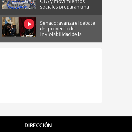
CTA y movimientos
sociales preparan una
masiva marcha
Senado: avanza el debate
del proyecto de
Inviolabilidad de la
Propiedad Privada
DIRECCIÓN