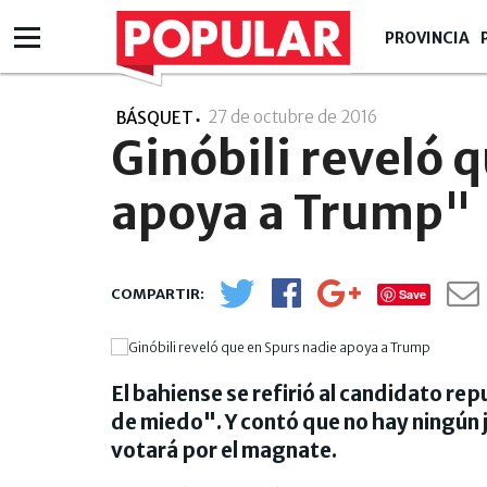
PROVINCIA
27 de octubre de 2016
- 08:10
BÁSQUET
Ginóbili reveló 
apoya a Trump"
Save
El bahiense se refirió al candidato r
de miedo". Y contó que no hay ningún 
votará por el magnate.