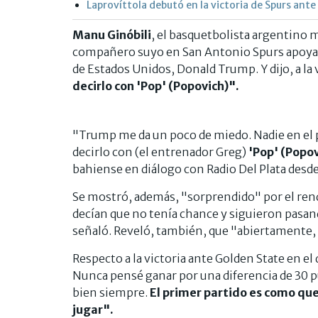
Laprovíttola debutó en la victoria de Spurs ant
Manu Ginóbili
, el basquetbolista argentino 
compañero suyo en San Antonio Spurs apoya 
de Estados Unidos, Donald Trump. Y dijo, a la 
decirlo con 'Pop' (Popovich)".
"Trump me da un poco de miedo. Nadie en el p
decirlo con (el entrenador Greg)
'Pop' (Popov
bahiense en diálogo con Radio Del Plata desd
Se mostró, además, "sorprendido" por el ren
decían que no tenía chance y siguieron pasan
señaló. Reveló, también, que "abiertamente,
Respecto a la victoria ante Golden State en el 
Nunca pensé ganar por una diferencia de 30 
bien siempre.
El primer partido es como que
jugar".