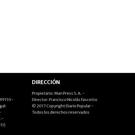
DIRECCIÓN
Propietario: Man Press S.A. -
499155-
Director: Francisco Nicolás Fascetto
gal:
© 2017 Copyright Diario Popular -
-
Todos los derechos reservados
 -
11)