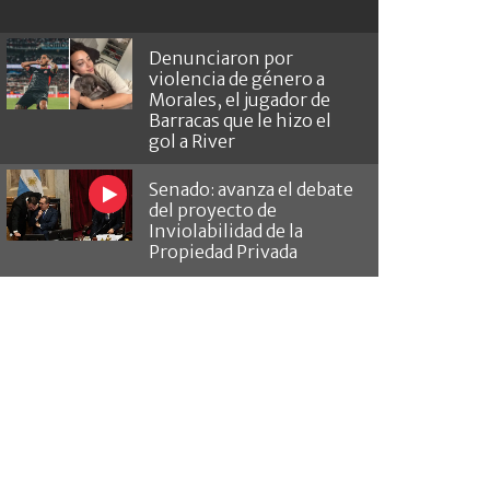
Denunciaron por
violencia de género a
Morales, el jugador de
Barracas que le hizo el
gol a River
Senado: avanza el debate
del proyecto de
Inviolabilidad de la
Propiedad Privada