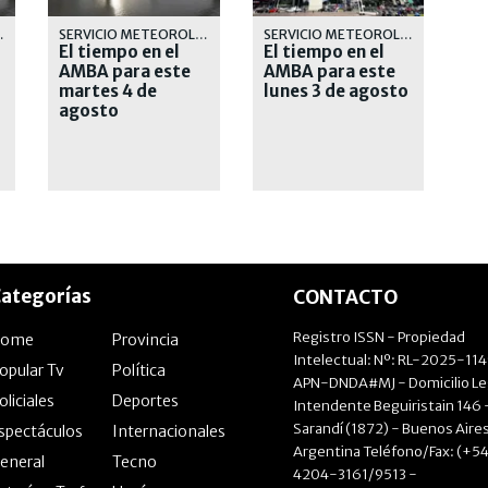
OLÓGICO
SERVICIO METEOROLÓGICO
SERVICIO METEOROLÓGICO
El tiempo en el
El tiempo en el
AMBA para este
AMBA para este
martes 4 de
lunes 3 de agosto
agosto
ategorías
CONTACTO
Registro ISSN - Propiedad
Home
Provincia
Intelectual: Nº: RL-2025-11
opular Tv
Política
APN-DNDA#MJ - Domicilio Le
oliciales
Deportes
Intendente Beguiristain 146 
Sarandí (1872) - Buenos Aires
spectáculos
Internacionales
Argentina Teléfono/Fax: (+54
eneral
Tecno
4204-3161/9513 -