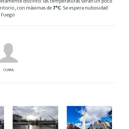
letamente distinto: las temperaturas serán un poco
rritorio, con máximas de
7
°C
. Se espera nubosidad
l Fuego
CLIMA