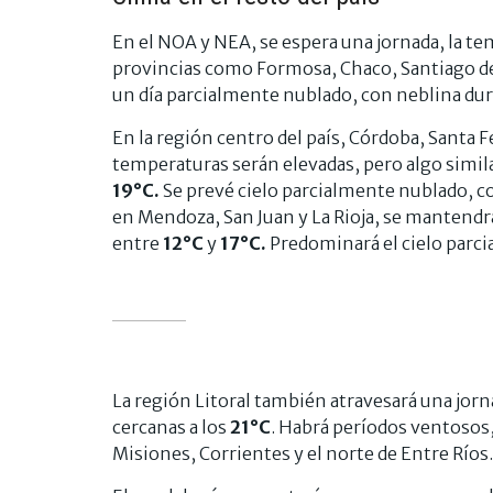
En el NOA y NEA, se espera una jornada, la t
provincias como Formosa, Chaco, Santiago de
un día parcialmente nublado, con neblina dura
En la región centro del país, Córdoba, Santa F
temperaturas serán elevadas, pero algo simil
19°C.
Se prevé cielo parcialmente nublado, co
en Mendoza, San Juan y La Rioja, se mantend
entre
12°C
y
17
°C.
Predominará el cielo parci
La región Litoral también atravesará una jorn
cercanas a los
21°C
. Habrá períodos ventosos,
Misiones, Corrientes y el norte de Entre Ríos.