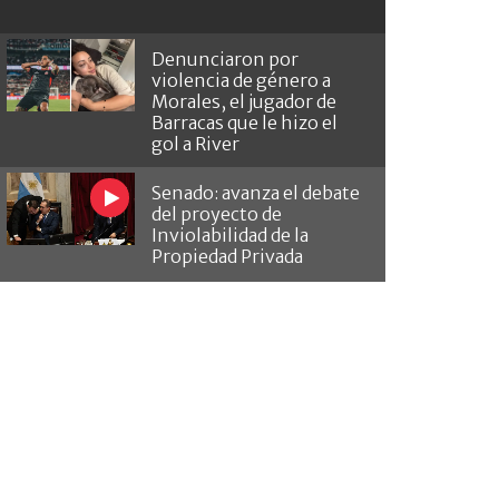
Denunciaron por
violencia de género a
Morales, el jugador de
Barracas que le hizo el
gol a River
Senado: avanza el debate
del proyecto de
Inviolabilidad de la
Propiedad Privada