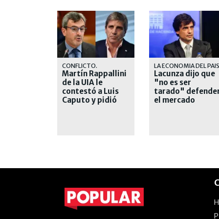
CONFLICTO.
LA ECONOMIA DEL PAI
Martín Rappallini
Lacunza dijo que
de la UIA le
"no es ser
contestó a Luis
tarado" defende
Caputo y pidió
el mercado
"respeto"
interno y
cuestionó a
Caputo
C
P