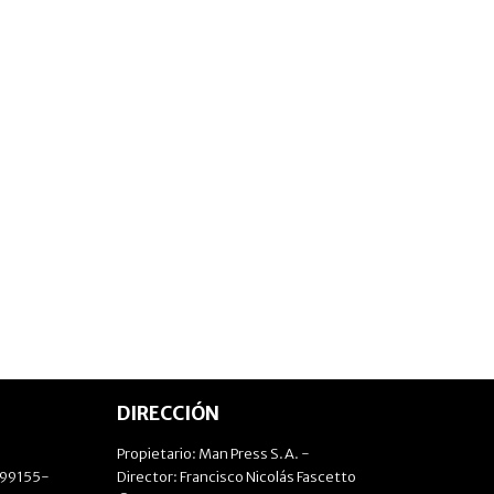
DIRECCIÓN
Propietario: Man Press S.A. -
499155-
Director: Francisco Nicolás Fascetto