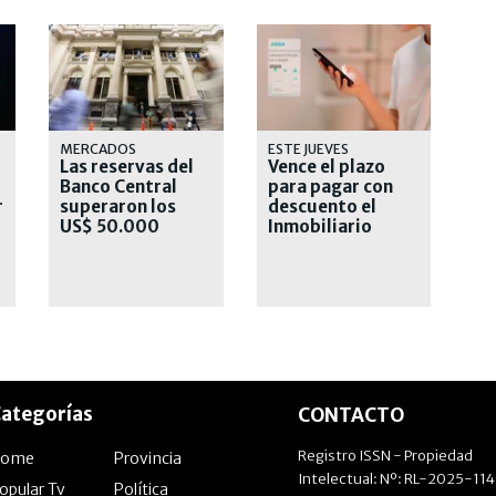
S
MERCADOS
ESTE JUEVES
Las reservas del
Vence el plazo
Banco Central
para pagar con
r
superaron los
descuento el
US$ 50.000
Inmobiliario
millones
Urbano
ategorías
CONTACTO
Registro ISSN - Propiedad
Home
Provincia
Intelectual: Nº: RL-2025-11
opular Tv
Política