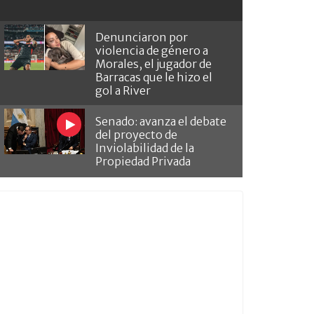
Denunciaron por
violencia de género a
Morales, el jugador de
Barracas que le hizo el
gol a River
Senado: avanza el debate
del proyecto de
Inviolabilidad de la
Propiedad Privada