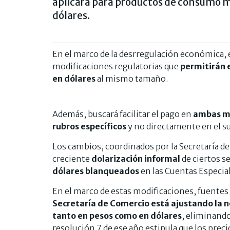
aplicará para productos de consumo m
dólares.
En el marco de la desrregulación económica, 
modificaciones regulatorias que
permitirán e
en dólares
al mismo tamaño.
Además, buscará facilitar el pago en
ambas m
rubros
específicos
y no directamente en el 
Los cambios, coordinados por la Secretaría de
creciente
dolarización informal
de ciertos 
dólares blanqueados
en las Cuentas Especial
En el marco de estas modificaciones, fuente
Secretaría de Comercio está ajustando la n
tanto en pesos como en dólares
, eliminando
resolución 7 de ese año estipula que los pre