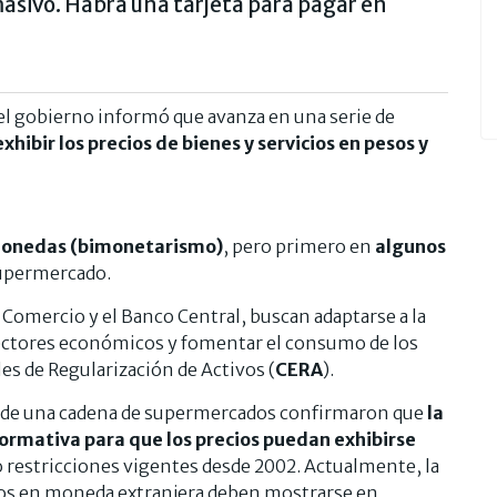
asivo. Habrá una tarjeta para pagar en
el gobierno informó que avanza en una serie de
xhibir los precios de bienes y servicios en pesos y
onedas (bimonetarismo)
, pero primero en
algunos
supermercado.
 Comercio y el Banco Central, buscan adaptarse a la
sectores económicos y fomentar el consumo de los
es de Regularización de Activos (
CERA
).
s de una cadena de supermercados confirmaron
que
la
ormativa para que los precios puedan exhibirse
 restricciones vigentes desde 2002. Actualmente, la
cios en moneda extranjera deben mostrarse en