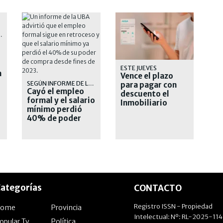
ESTE JUEVES
n
Vence el plazo
SEGÚN INFORME DE LA UBA
para pagar con
Cayó el empleo
descuento el
formal y el salario
Inmobiliario
mínimo perdió
Urbano
40% de poder
adquisitivo
ategorías
CONTACTO
Registro ISSN - Propiedad
Home
Provincia
Intelectual: Nº: RL-2025-11
opular Tv
Política