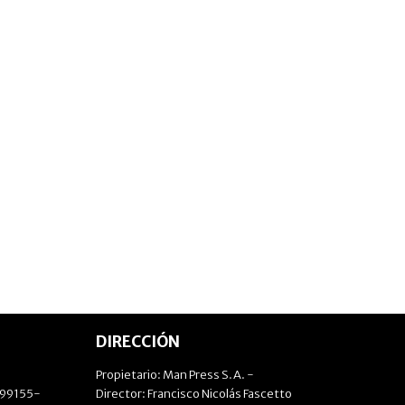
DIRECCIÓN
Propietario: Man Press S.A. -
499155-
Director: Francisco Nicolás Fascetto