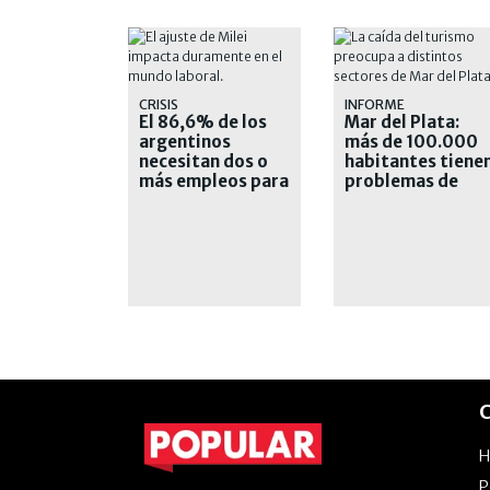
CRISIS
INFORME
El 86,6% de los
Mar del Plata:
argentinos
más de 100.000
necesitan dos o
habitantes tiene
más empleos para
problemas de
llegar a fin de mes
empleo
C
P