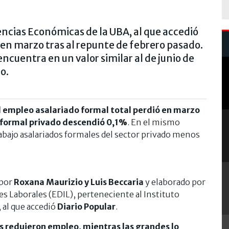
encias Económicas de la UBA, al que accedió
 en marzo tras al repunte de febrero pasado.
ncuentra en un valor similar al de junio de
o.
l empleo asalariado formal total perdió en marzo
l formal privado descendió 0,1%
. En el mismo
abajo asalariados formales del sector privado menos
 por
Roxana Maurizio y Luis Beccaria
y elaborado por
es Laborales (EDIL), perteneciente al Instituto
, al que accedió
Diario Popular
.
s redujeron empleo, mientras las grandes lo