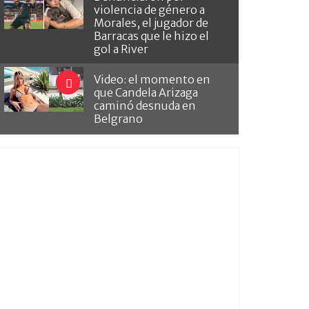
violencia de género a
Morales, el jugador de
Barracas que le hizo el
gol a River
Video: el momento en
que Candela Arizaga
caminó desnuda en
Belgrano