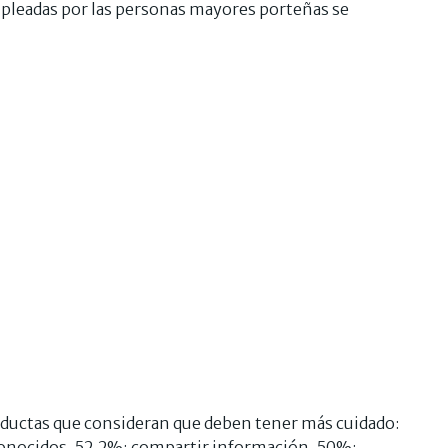
leadas por las personas mayores porteñas se
nductas que consideran que deben tener más cuidado:
sconocidos, 52,2%; compartir información, 50%;