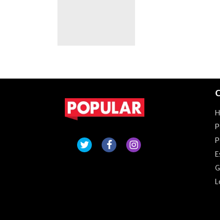
C
P
P
E
G
L