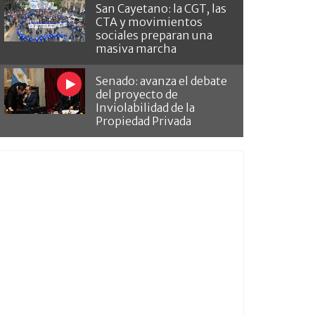
San Cayetano: la CGT, las
CTA y movimientos
sociales preparan una
masiva marcha
Senado: avanza el debate
del proyecto de
Inviolabilidad de la
Propiedad Privada