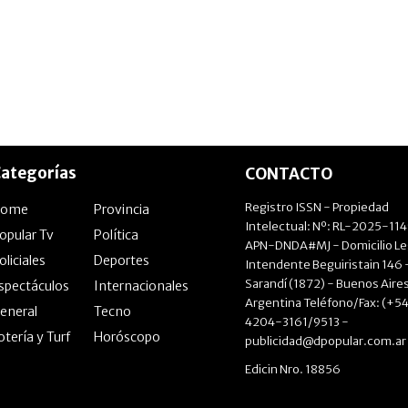
ategorías
CONTACTO
Registro ISSN - Propiedad
Home
Provincia
Intelectual: Nº: RL-2025-11
opular Tv
Política
APN-DNDA#MJ - Domicilio Le
oliciales
Deportes
Intendente Beguiristain 146 
Sarandí (1872) - Buenos Aires
spectáculos
Internacionales
Argentina Teléfono/Fax: (+54
eneral
Tecno
4204-3161/9513 -
otería y Turf
Horóscopo
publicidad@dpopular.com.ar
Edicin Nro. 18856