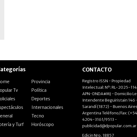
ategorías
CONTACTO
Registro ISSN - Propiedad
Home
Provincia
Intelectual: Nº: RL-2025-11
opular Tv
Política
APN-DNDA#MJ - Domicilio Le
oliciales
Deportes
Intendente Beguiristain 146 
Sarandí (1872) - Buenos Aires
spectáculos
Internacionales
Argentina Teléfono/Fax: (+54
eneral
Tecno
4204-3161/9513 -
otería y Turf
Horóscopo
publicidad@dpopular.com.ar
Edicin Nro. 18857