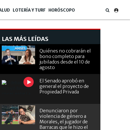
ALUD
LOTERÍA Y TURF
HORÓSCOPO
LAS MÁS LEÍDAS
Quiénes no cobrarán el
bono completo para
jubilados desde el 10 de
agosto
El Senado aprobó en
general el proyecto de
Propiedad Privada
Denunciaron por
violencia de género a
Morales, el jugador de
Barracas que le hizo el