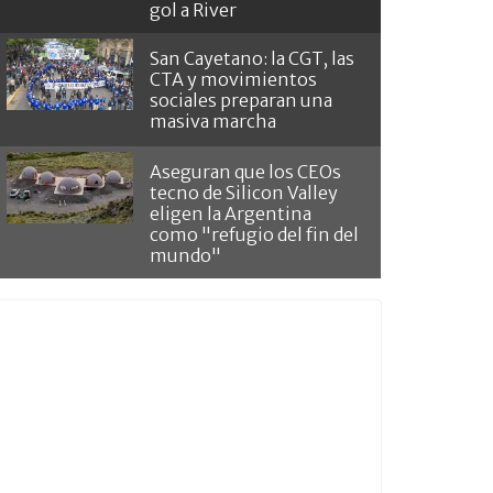
gol a River
San Cayetano: la CGT, las
CTA y movimientos
sociales preparan una
masiva marcha
Aseguran que los CEOs
tecno de Silicon Valley
eligen la Argentina
como "refugio del fin del
mundo"