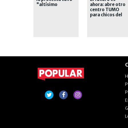
"altísimo
ahora: abre otro
acatamiento"
centro TUMO
para chicos del
secundario y
suma talleres de
IA
C
P
P
E
G
L