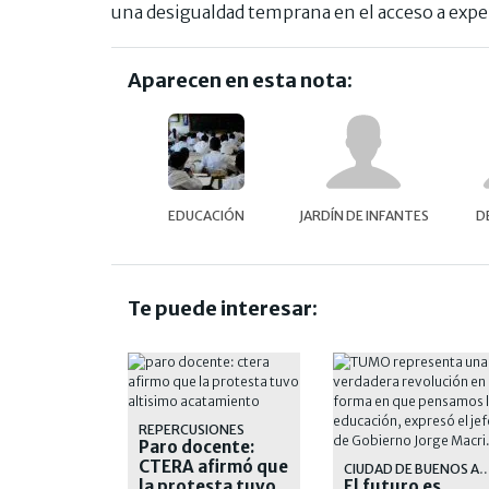
una desigualdad temprana en el acceso a exper
Aparecen en esta nota:
EDUCACIÓN
JARDÍN DE INFANTES
D
Te puede interesar:
REPERCUSIONES
Paro docente:
CTERA afirmó que
CIUDAD DE BUENOS 
la protesta tuvo
El futuro es