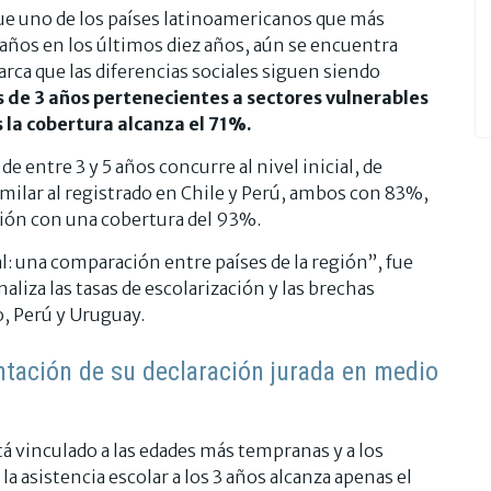
ue uno de los países latinoamericanos que más
 años en los últimos diez años, aún se encuentra
rca que las diferencias sociales siguen siendo
s de 3 años pertenecientes a sectores vulnerables
os la cobertura alcanza el 71%.
 entre 3 y 5 años concurre al nivel inicial, de
imilar al registrado en Chile y Perú, ambos con 83%,
gión con una cobertura del 93%.
ial: una comparación entre países de la región”, fue
naliza las tasas de escolarización y las brechas
, Perú y Uruguay.
entación de su declaración jurada en medio
tá vinculado a las edades más tempranas y a los
 asistencia escolar a los 3 años alcanza apenas el