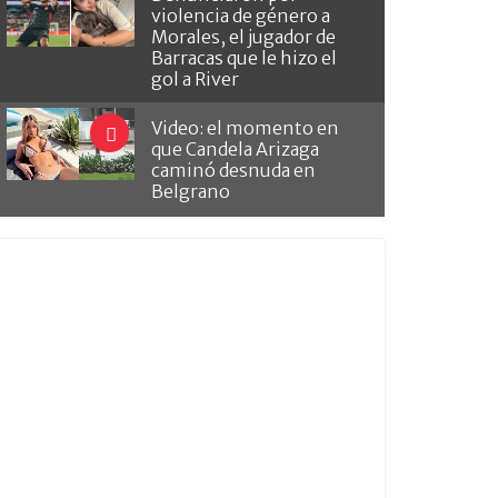
violencia de género a
Morales, el jugador de
Barracas que le hizo el
gol a River
Video: el momento en
que Candela Arizaga
caminó desnuda en
Belgrano