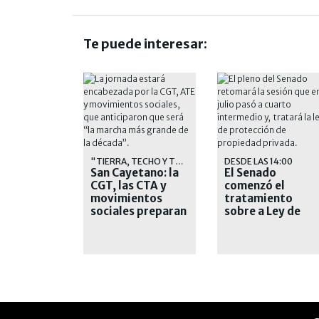
Te puede interesar:
"TIERRA, TECHO Y TRABAJO"
DESDE LAS 14:00
San Cayetano: la
El Senado
CGT, las CTA y
comenzó el
movimientos
tratamiento
sociales preparan
sobre a Ley de
una masiva
Protección de la
marcha
Propiedad
Privada