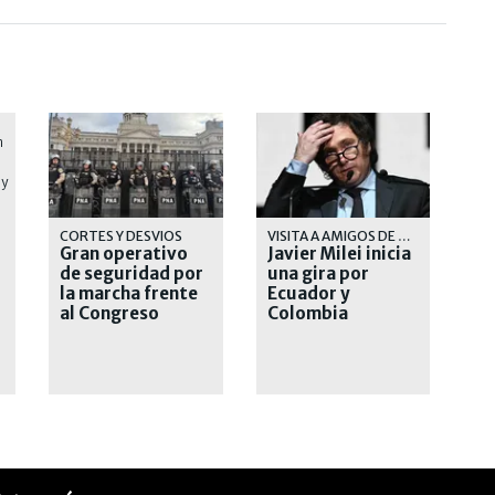
CORTES Y DESVIOS
VISITA A AMIGOS DE DERECHA
Gran operativo
Javier Milei inicia
de seguridad por
una gira por
la marcha frente
Ecuador y
al Congreso
Colombia