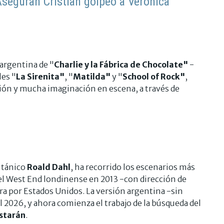
Aseguran Cristian golpeó a Verónica
argentina de "
Charlie y la Fábrica de Chocolate"
-
les "
La Sirenita"
, "
Matilda"
y "
School of Rock"
,
ón y mucha imaginación en escena, a través de
ritánico
Roald Dahl
, ha recorrido los escenarios más
l West End londinense en 2013 -con dirección de
ira por Estados Unidos. La versión argentina -sin
l 2026, y ahora comienza el trabajo de la búsqueda del
istarán
.