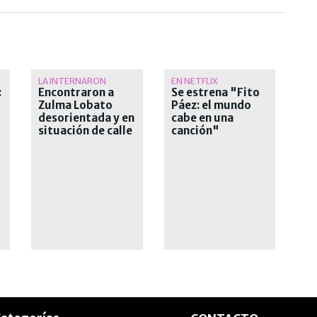
LA INTERNARON
EN NETFLIX
:
Encontraron a
Se estrena "Fito
Zulma Lobato
Páez: el mundo
desorientada y en
cabe en una
situación de calle
canción"
s
en Paraná