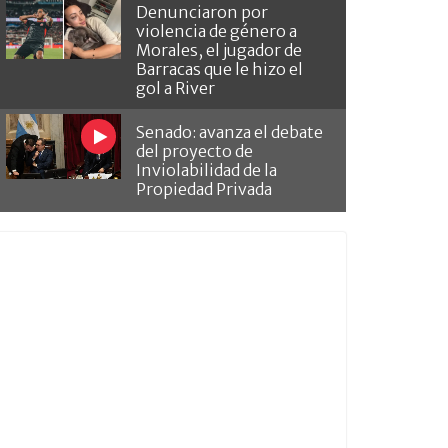
Denunciaron por
violencia de género a
Morales, el jugador de
Barracas que le hizo el
gol a River
Senado: avanza el debate
del proyecto de
Inviolabilidad de la
Propiedad Privada