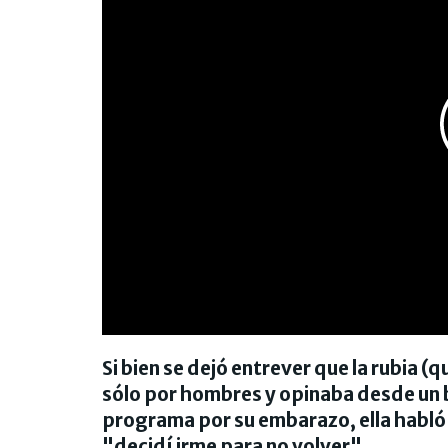
Si bien se dejó entrever que la rubia 
sólo por hombres y opinaba desde un b
programa por su embarazo, ella habló 
"decidí irme para no volver".