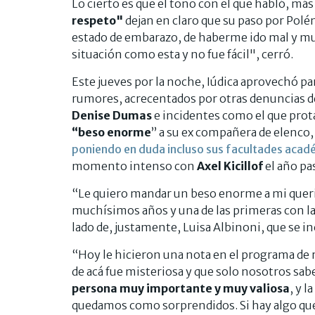
Lo cierto es que el tono con el que habló, más
respeto"
dejan en claro que su paso por Polém
estado de embarazo, de haberme ido mal y muy
situación como esta y no fue fácil", cerró.
Este jueves por la noche, Iúdica aprovechó par
rumores, acrecentados por otras denuncias d
Denise Dumas
e incidentes como el que prota
“beso enorme
” a su ex compañera de elenco
poniendo en duda incluso sus facultades acad
momento intenso con
Axel Kicillof
el año pa
“Le quiero mandar un beso enorme a mi queri
muchísimos años y una de las primeras con la
lado de, justamente, Luisa Albinoni, que se in
“Hoy le hicieron una nota en el programa de 
de acá fue misteriosa y que solo nosotros sa
persona muy importante y muy valiosa
, y 
quedamos como sorprendidos. Si hay algo que