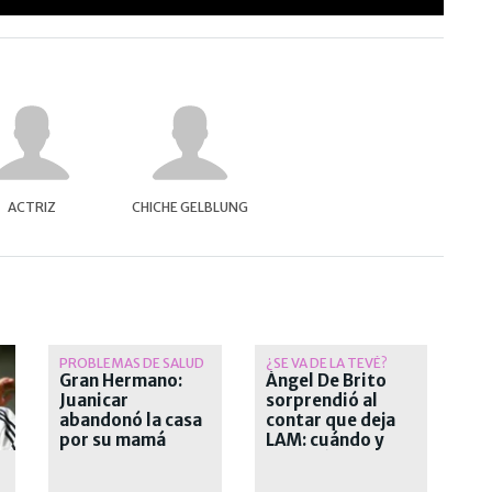
ACTRIZ
CHICHE GELBLUNG
PROBLEMAS DE SALUD
¿SE VA DE LA TEVÉ?
Gran Hermano:
Ángel De Brito
Juanicar
sorprendió al
abandonó la casa
contar que deja
por su mamá
LAM: cuándo y
por qué deja el
exitoso ciclo