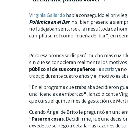
Virginia Gallardo
había conseguido el privilegio
Polémica en el Bar
. Y si bien presencia siemp
no la dejaban sentarse a la mesa (toda de hom
cumplía su rol como “dueña del bar”, en reem
Pero esa bronca se disparó mucho más cuando
sin que se conocieran realmente los motivos d
público ni de sus compañeros
, la
actriz
ya no 
trabajó durante cuatro años y el motivo es ab
"En el programa que trabajaba decidieron gua
una licencia de embarazo", lanzó picante Vir
que cursa el quinto mes de gestación de Marti
Cuando Ángel de Brito le preguntó en una entre
"
Pasaron cosas
. Decidí irme, fue una decisi
exvedette se negó a detallar las razones de s