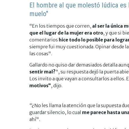
El hombre al que molestó Iúdica es b
muelo"
"En los tiempos que corren,
al ser la única 
que el lugar de la mujer era otro
, y que si b
comentarios
hice todo lo posible para logr
siempre fui muy cuestionada. Opinar desde la c
las cosas".
Gallardo no quiso dar demasiados detalla aun
sentir mal?
", su respuesta dejó la puerta abie
Los invito a que vayan a consultarlos a ellos
motivos”
, dijo.
“¿No les llama la atención que la supuesta due
guardar silencio, lo cual
me parece hasta una
ahí".