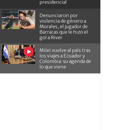
presidencial
Denunciaron por
violencia de género a
Morales, el jugador de
Barracas que le hizo el
gol a River
Milei vuelve al país tras
los viajes a Ecuador y
Colombia: su agenda de
lo que viene