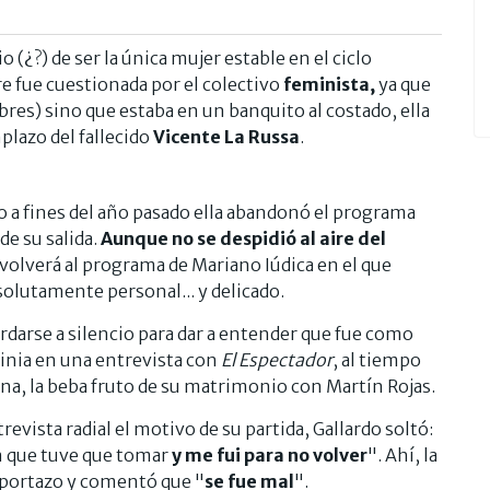
 (¿?) de ser la única mujer estable en el ciclo
re fue cuestionada por el colectivo
feminista,
ya que
bres) sino que estaba en un banquito al costado, ella
plazo del fallecido
Vicente La Russa
.
 a fines del año pasado ella abandonó el programa
e su salida.
Aunque no se despidió al aire del
volverá al programa de Mariano Iúdica en el que
solutamente personal... y delicado.
rdarse a silencio para dar a entender que fue como
ginia en una entrevista con
El Espectador
, al tiempo
na, la beba fruto de su matrimonio con Martín Rojas.
vista radial el motivo de su partida, Gallardo soltó:
ón que tuve que tomar
y me fui para no volver
". Ahí, la
u portazo y comentó que "
se fue mal
".