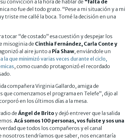
 su convicción a la hora de hablar de
"falta de
ica no fue del todo grato. "Pese a mi situación y a mi
 triste me callé la boca. Tomé la decisión en una
a tocar “de costado” esa cuestión y despejar los
e misoginia de
Cinthia Fernández, Carla Conte y
gonizó al aire junto a
Pía Shaw
, enviándole un
,
a la que minimizó varias veces durante el ciclo,
émicas
, como cuando protagonizó el recordado
sado.
da compañera Virginia Gallardo, amiga de
s que comenzamos el programa en Telefe”, dijo al
corporó en los últimos días a la mesa.
radio de
Ángel de Brito
y dejó entrever que la salida
bemos.
Acá somos 100 personas, vos fuiste y sos una
la verdad que todos los compañeros y el canal
 nosotros tendríamos que saber, nos encantaría