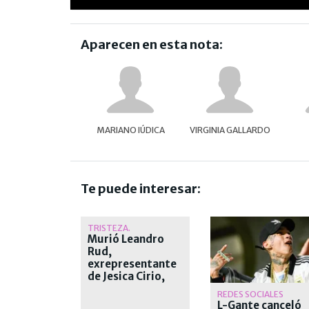
Aparecen en esta nota:
MARIANO IÚDICA
VIRGINIA GALLARDO
Te puede interesar:
TRISTEZA.
Murió Leandro
Rud,
exrepresentante
de Jesica Cirio,
Alejandra
REDES SOCIALES
Maglietti y
L-Gante canceló