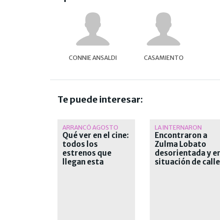
CONNIE ANSALDI
CASAMIENTO
Te puede interesar:
ARRANCÓ AGOSTO
LA INTERNARON
Qué ver en el cine:
Encontraron a
todos los
Zulma Lobato
estrenos que
desorientada y e
llegan esta
situación de calle
semana a las salas
en Paraná