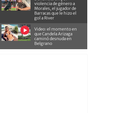
violencia de género a
Morales, el jugador de
Barracas que le hizo el
gol a River
Video: el momento en
que Candela Arizaga
caminó desnuda en
Belgrano