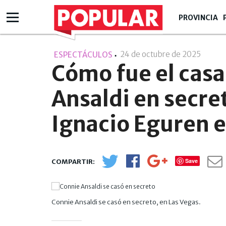
PROVINCIA
24 de octubre de 2025
- 10:10
ESPECTÁCULOS
Cómo fue el cas
Ansaldi en secre
Ignacio Eguren e
Save
Connie Ansaldi se casó en secreto, en Las Vegas.