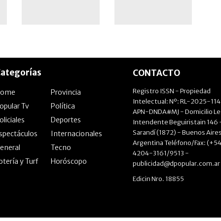
ategorías
CONTACTO
Registro ISSN - Propiedad
Home
Provincia
Intelectual: Nº: RL-2025-11
opular Tv
Política
APN-DNDA#MJ - Domicilio Le
oliciales
Deportes
Intendente Beguiristain 146 
Sarandí (1872) - Buenos Aires
spectáculos
Internacionales
Argentina Teléfono/Fax: (+54
eneral
Tecno
4204-3161/9513 -
otería y Turf
Horóscopo
publicidad@dpopular.com.ar
Edicin Nro. 18855