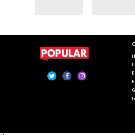
C
P
P
E
G
L