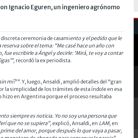
con Ignacio Eguren, un ingeniero agrónomo
u discreta ceremonia de casami
ento y el pedido que le
 reserva sobre el tema: “Me casé hace un año con
ro, fue escribirle a Ángel y decirle: ‘Mirá, te voy a contar
igas’”,
recordó la ex periodista.
sin mí?’"
. Y, luego, Ansaldi, amplió detalles del "gran
r la simplicidad de los trámites de esta índole en esa
o hizo en Argentina porque el proceso resultaba
nto siempre es noticia. Yo no soy una persona que
erí que no se supiera”,
explicó, Ansaldi, en
LAM,
en
 prime del amor, porque después lo que vaya a pasar,
omo manotazo de ahogado para conservar la pareja”,