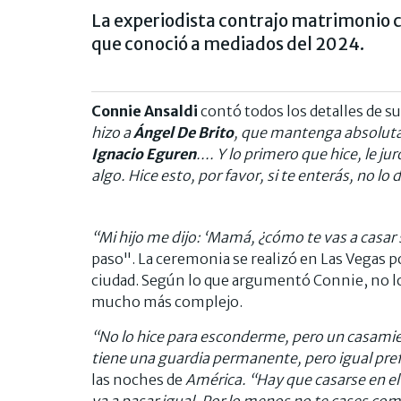
La experiodista contrajo matrimonio 
que conoció a mediados del 2024.
Connie Ansaldi
contó todos los detalles de s
hizo a
Ángel De Brito
, que mantenga absoluta
Ignacio Eguren
.... Y lo primero que hice, le ju
algo. Hice esto, por favor, si te enterás, no lo d
“Mi hijo me dijo: ‘Mamá, ¿cómo te vas a casar 
paso". La ceremonia se realizó en Las Vegas po
ciudad. Según lo que argumentó Connie, no l
mucho más complejo.
“No lo hice para esconderme, pero un casamie
tiene una guardia permanente, pero igual pref
las noches de
América. “Hay que casarse en el
va a pasar igual. Por lo menos no te cases c