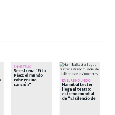
EN NETFLIX
Se estrena "Fito
Páez: el mundo
n
cabe en una
EN EL REINO UNIDO
canción"
Hannibal Lecter
llega al teatro:
estreno mundial
de "El silencio de
los inocentes"