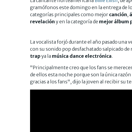
La cantante norteamericana
Billie Eilish
, de a
gramófonos este domingo en la entrega de l
categorías principales como mejor
canción
,
revelación
y en la categoría de
mejor álbum 
La vocalista forjó durante el año pasado una v
con su sonido pop desfachatado salpicado de
trap
ya la
música dance electrónica
.
"Principalmente creo que los fans se merecen
de ellos esta noche porque son la única razón 
gracias a los fans", dijo la joven al recibir su