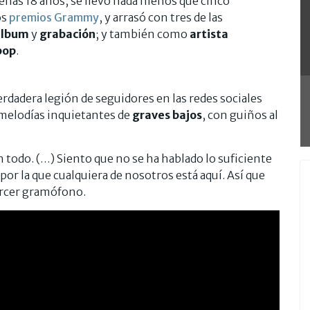
penas 18 años, se llevó nada menos que cinco
os
premios Grammy
, y arrasó con tres de las
álbum
y
grabación
; y también como
artista
pop
.
erdadera legión de seguidores en las redes sociales
 melodías inquietantes de
graves bajos
, con guiños al
 todo. (…) Siento que no se ha hablado lo suficiente
por la que cualquiera de nosotros está aquí. Así que
 tercer gramófono.