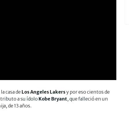
, la casa de
Los Angeles Lakers
y por eso cientos de
 tributo a su ídolo
Kobe Bryant
, que falleció en un
ja, de 13 años.