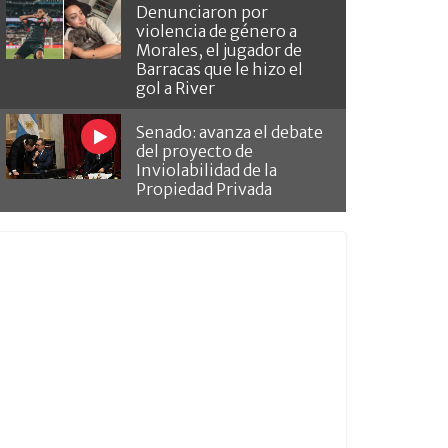
Denunciaron por
violencia de género a
Morales, el jugador de
Barracas que le hizo el
gol a River
Senado: avanza el debate
del proyecto de
Inviolabilidad de la
Propiedad Privada