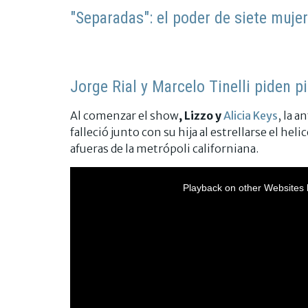
"Separadas": el poder de siete muje
Jorge Rial y Marcelo Tinelli piden p
Al comenzar el show
, Lizzo y
Alicia Keys
, la 
falleció junto con su hija al estrellarse el hel
afueras de la metrópoli californiana.