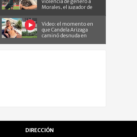
violencia de género a
Morales, el jugador de
Barracas que le hizo el
gol a River
Video: el momento en
que Candela Arizaga
caminó desnuda en
Belgrano
DIRECCIÓN