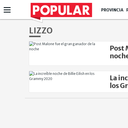
PROVINCIA
LIZZO
Post 
noch
La inc
los 