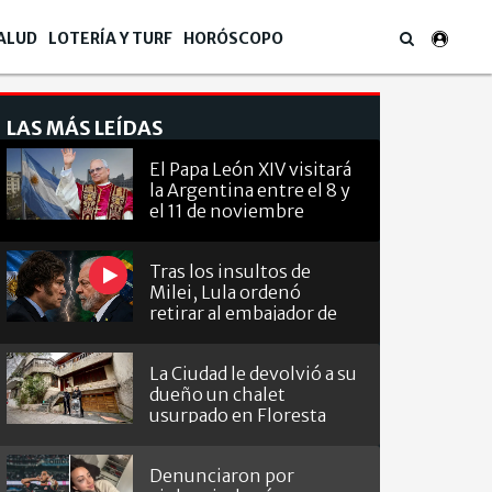
ALUD
LOTERÍA Y TURF
HORÓSCOPO
LAS MÁS LEÍDAS
El Papa León XIV visitará
la Argentina entre el 8 y
el 11 de noviembre
Tras los insultos de
Milei, Lula ordenó
retirar al embajador de
Brasil en Argentina
La Ciudad le devolvió a su
dueño un chalet
usurpado en Floresta
Denunciaron por