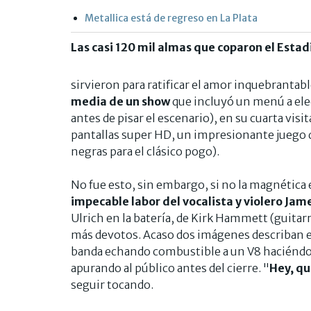
Metallica está de regreso en La Plata
Las casi 120 mil almas que coparon el Estad
sirvieron para ratificar el amor inquebrantab
media de un show
que incluyó un menú a elec
antes de pisar el escenario), en su cuarta vi
pantallas super HD, un impresionante juego de
negras para el clásico pogo).
No fue esto, sin embargo, si no la magnética e
impecable labor del vocalista y violero Jam
Ulrich en la batería, de Kirk Hammett (guitarra
más devotos. Acaso dos imágenes describan el 
banda echando combustible a un V8 haciéndola
apurando al público antes del cierre. "
Hey, qu
seguir tocando.