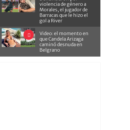
violencia de género a
Morales, el jugador de
Barracas que le hizo el
gol a River
Video: el momento en
que Candela Arizaga
caminó desnuda en
Belgrano