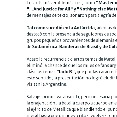
Los hits más emblemáticos, como
"Master o
"...And Justice for All" y "Nothing else Mat
de mensajes de texto, sonaron para alegría de
Tal como sucedió en la Antártida,
además de 
destacó con la presencia de seguidores de to
grupos pequeños provenientes de alemania e I
de
Sudamérica
.
Banderas de Brasil y de Co
Acaso la recurrencia a ciertos temas de Metal
eliminó la chance de que los miles de fans ar
clásicos temas
"lado B",
que por las caracter
este sentido, la presentación no logró eludi
visitan la Argentina.
Salvaje, primitiva, absurda, pero necesaria par
la enajenación, la batalla cuerpo a cuerpo en
al ejército de Metallica que blandiendo el puño
metal hasta que un nuevo ritual vuelva a reun