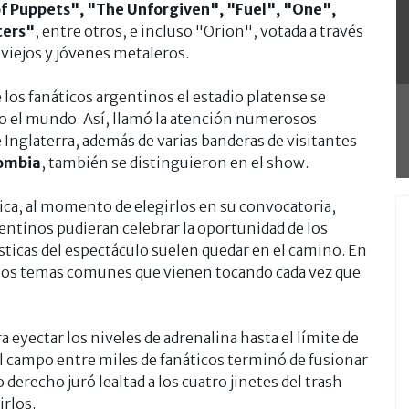
f Puppets", "The Unforgiven", "Fuel", "One",
ters"
, entre otros, e incluso "Orion", votada a través
 viejos y jóvenes metaleros.
los fanáticos argentinos el estadio platense se
do el mundo. Así, llamó la atención numerosos
nglaterra, además de varias banderas de visitantes
lombia
, también se distinguieron en el show.
lica, al momento de elegirlos en su convocatoria,
gentinos pudieran celebrar la oportunidad de los
ísticas del espectáculo suelen quedar en el camino. En
r los temas comunes que vienen tocando cada vez que
a eyectar los niveles de adrenalina hasta el límite de
 el campo entre miles de fanáticos terminó de fusionar
 derecho juró lealtad a los cuatro jinetes del trash
irlos.