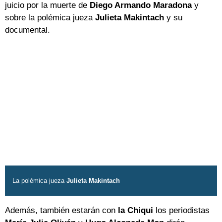
juicio por la muerte de
Diego Armando Maradona
y
sobre la polémica jueza
Julieta Makintach
y su
documental.
La polémica jueza
Julieta Makintach
Además, también estarán con
la Chiqui
los periodistas