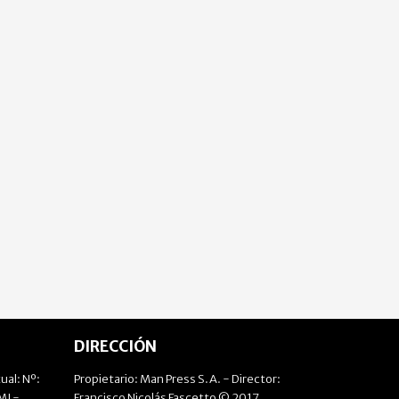
DIRECCIÓN
ual: Nº:
Propietario: Man Press S.A. - Director:
J -
Francisco Nicolás Fascetto © 2017