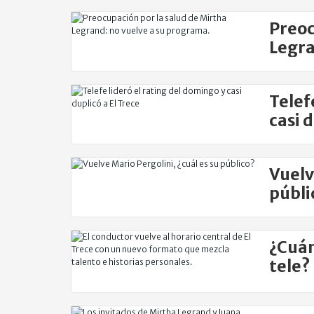
Preoc
Legra
Telef
casi d
Vuelv
públi
¿Cuán
tele?
prog