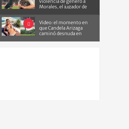
violencia de género a
Morales, el jugador de
Barracas que le hizo el
gol a River
Video: el momento en
que Candela Arizaga
caminó desnuda en
Belgrano