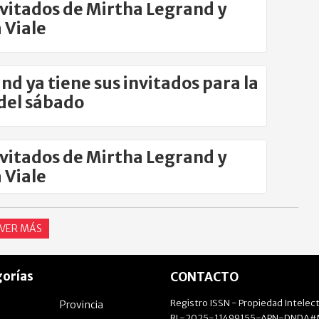
nvitados de Mirtha Legrand y
 Viale
nd ya tiene sus invitados para la
del sábado
nvitados de Mirtha Legrand y
 Viale
VER MÁS
orías
CONTACTO
Registro ISSN - Propiedad Intelect
Provincia
RL-2025-11499155-APN-DNDA#M