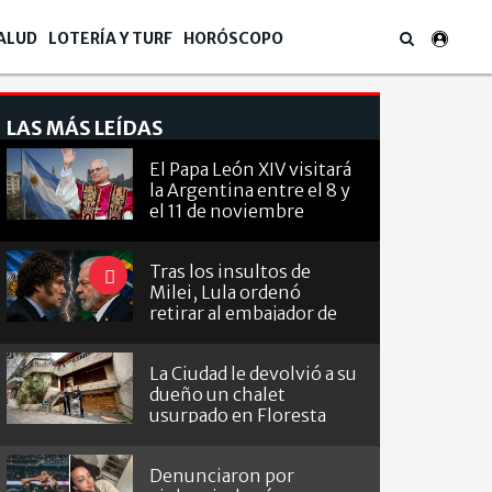
ALUD
LOTERÍA Y TURF
HORÓSCOPO
LAS MÁS LEÍDAS
El Papa León XIV visitará
la Argentina entre el 8 y
el 11 de noviembre
Tras los insultos de
Milei, Lula ordenó
retirar al embajador de
Brasil en Argentina
La Ciudad le devolvió a su
dueño un chalet
usurpado en Floresta
Denunciaron por