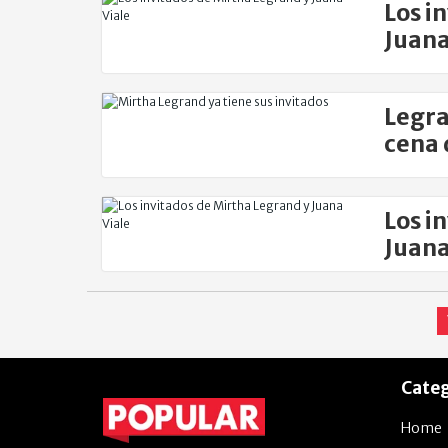
Los i
Juana
Legra
cena 
Los i
Juana
Categ
Home