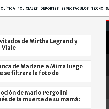
POLÍTICA
POLICIALES
DEPORTES
ESPECTÁCULOS
TECNO
S
nvitados de Mirtha Legrand y
 Viale
onca de Marianela Mirra luego
 se filtrara la foto de
ovich
oción de Mario Pergolini
és de la muerte de su mamá:
ias a todos"