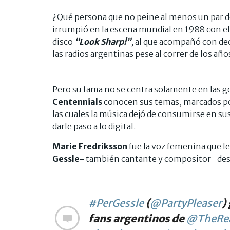
¿Qué persona que no peine al menos un par d
irrumpió en la escena mundial en 1988 con el
disco
“Look Sharp!”
, al que acompañó con d
las radios argentinas pese al correr de los año
Pero su fama no se centra solamente en las 
Centennials
conocen sus temas, marcados por
las cuales la música dejó de consumirse en sus
darle paso a lo digital.
Marie Fredriksson
fue la voz femenina que le
Gessle-
también cantante y compositor- desd
#PerGessle
(
@PartyPleaser
)
fans argentinos de
@TheRea