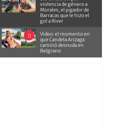
violencia de género a
Morales, el jugador de
Barracas que le hizo el
gol a River
Video: el momento en
que Candela Arizaga
caminó desnuda en
Belgrano