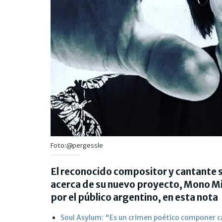
Foto:@pergessle
El reconocido compositor y cantante 
acerca de su nuevo proyecto, Mono Mi
por el público argentino, en esta nota
Soul Asylum: "Es un crimen poético componer 