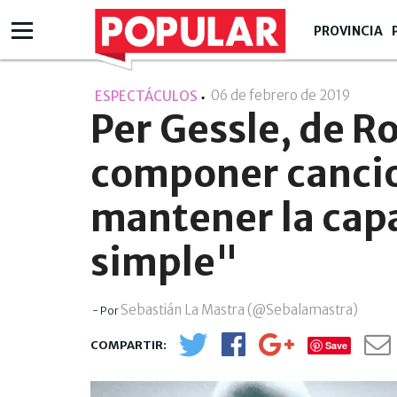
PROVINCIA
06 de febrero de 2019
- 07:0
ESPECTÁCULOS
Per Gessle, de R
componer cancio
mantener la cap
simple"
Sebastián La Mastra (@Sebalamastra)
- Por
Save