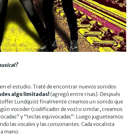
usical?
 el estudio. Traté de encontrar nuevos sonidos
ades algo limitadas!
(agregó entre risas). Después
istoffer Lundquist finalmente creamos un sonido que
gún vocoder (codificador de voz) o similar, creamos
vocadas" y "teclas equivocadas". Luego jugueteamos
do las vocales y las consonantes. Cada vocalista
o a mano.