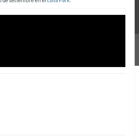
0 de setiembre en el
Luna Park
.