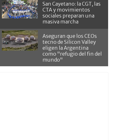
San Cayetano: la CGT, las
CTA y movimientos
sociales preparan una
masiva marcha
Aseguran que los CEOs
tecno de Silicon Valley
eligen la Argentina
como "refugio del fin del
mundo"