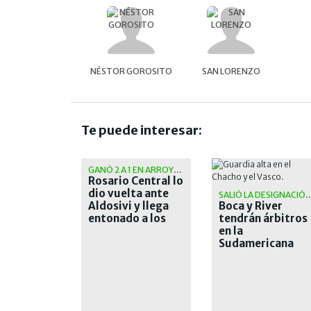
NÉSTOR GOROSITO
SAN LORENZO
Te puede interesar:
GANÓ 2 A 1 EN ARROYITO
Rosario Central lo
dio vuelta ante
SALIÓ LA DESIGNACIÓ
Aldosivi y llega
Boca y River
entonado a los
tendrán árbitros
octavos de la
en la
Libertadores
Sudamericana
que les traen
malos recuerdos