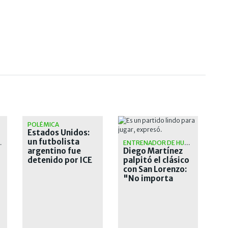
POLÉMICA
Estados Unidos:
un futbolista
N OFICIAL
ENTRENADOR DE HURACÁN
argentino fue
Diego Martínez
detenido por ICE
palpitó el clásico
con San Lorenzo:
"No importa
como llega cada
uno"