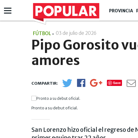
PROVINCIA
03 de julio de 2026
- 12:07
FÚTBOL
Pipo Gorosito vue
amores
Save
Pronto a su debut oficial.
San Lorenzo hizo oficial el regreso d
primer equipo tras 22 años.