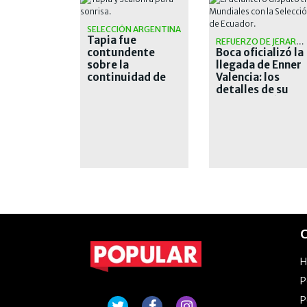
SELECCIÓN ARGENTINA
Tapia fue
REFUERZO DE JERARQUÍA
contundente
Boca oficializó la
sobre la
llegada de Enner
continuidad de
Valencia: los
Scaloni: "Es mi
detalles de su
plan A, B y C"
contratación
C
P
P