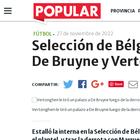
PROVINCIA
27 de noviembre de 2022
- 20:11
FÚTBOL
Selección de Bélg
De Bruyne y Ver
Save
Vertonghen le tiró un palazo a De Bruyne luego de la derro
Estalló la interna en la Selección de B
el plantel, y tras la derrota con Marr