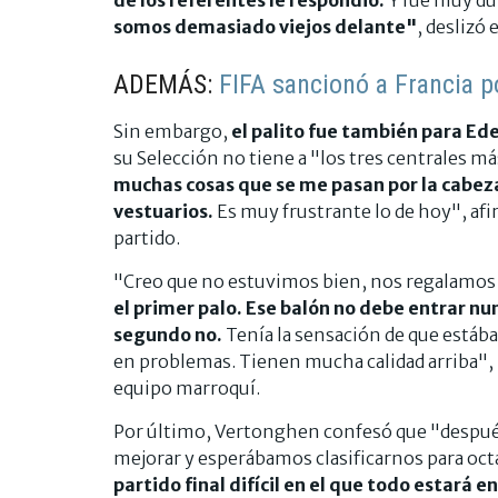
somos demasiado viejos delante"
, deslizó 
ADEMÁS:
FIFA sancionó a Francia 
Sin embargo,
el palito fue también para Ed
su Selección no tiene a "los tres centrales m
muchas cosas que se me pasan por la cabeza 
vestuarios.
Es muy frustrante lo de hoy", afi
partido.
"Creo que no estuvimos bien, nos regalamo
el primer palo. Ese balón no debe entrar nu
segundo no.
Tenía la sensación de que está
en problemas. Tienen mucha calidad arriba", r
equipo marroquí.
Por último, Vertonghen confesó que "despué
mejorar y esperábamos clasificarnos para octa
partido final difícil en el que todo estará e