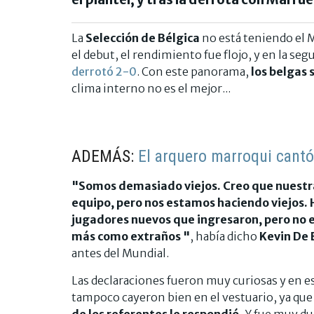
La
Selección de Bélgica
no está teniendo el M
el debut, el rendimiento fue flojo, y en la se
derrotó 2-0
. Con este panorama,
los belgas 
clima interno no es el mejor...
ADEMÁS:
El arquero marroqui cantó
"Somos demasiado viejos. Creo que nuestr
equipo, pero nos estamos haciendo viejos.
jugadores nuevos que ingresaron, pero no e
más como extraños "
, había dicho
Kevin De 
antes del Mundial.
Las declaraciones fueron muy curiosas y en 
tampoco cayeron bien en el vestuario, ya que 
de los referentes le respondió.
Y fue muy dur