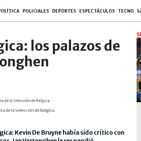
POLÍTICA
POLICIALES
DEPORTES
ESPECTÁCULOS
TECNO
S
S
ica: los palazos de
tonghen
ta de la Selección de Belgica.
élgica: Kevin De Bruyne había sido crítico con
uecos, Jan Vertonghen le respondió.