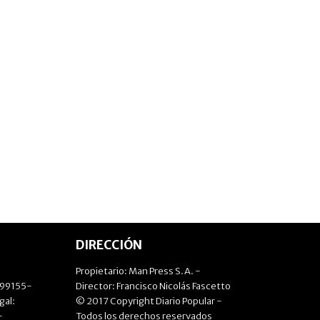
DIRECCIÓN
Propietario: Man Press S.A. -
499155-
Director: Francisco Nicolás Fascetto
gal:
© 2017 Copyright Diario Popular -
-
Todos los derechos reservados