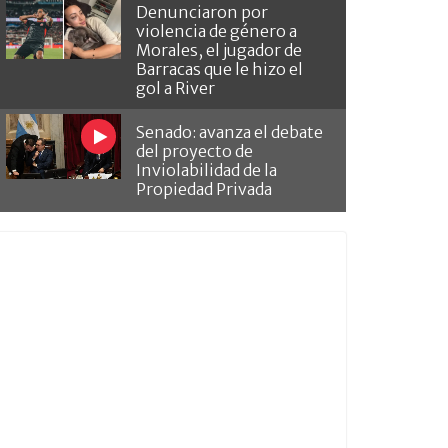
Denunciaron por
violencia de género a
Morales, el jugador de
Barracas que le hizo el
gol a River
Senado: avanza el debate
del proyecto de
Inviolabilidad de la
Propiedad Privada