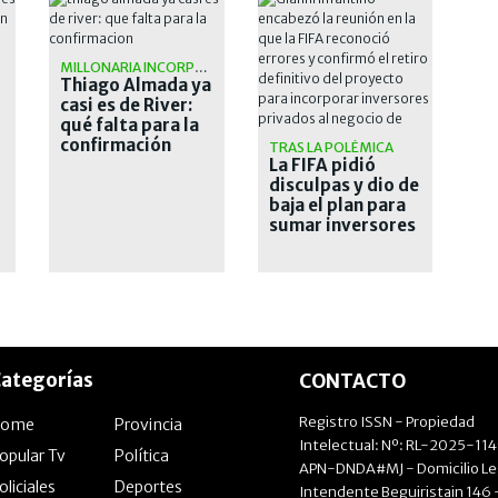
MILLONARIA INCORPORACIÓN
Thiago Almada ya
casi es de River:
qué falta para la
confirmación
TRAS LA POLÉMICA
La FIFA pidió
disculpas y dio de
baja el plan para
sumar inversores
privados a los
Mundiales
ategorías
CONTACTO
Registro ISSN - Propiedad
Home
Provincia
Intelectual: Nº: RL-2025-11
opular Tv
Política
APN-DNDA#MJ - Domicilio Le
oliciales
Deportes
Intendente Beguiristain 146 