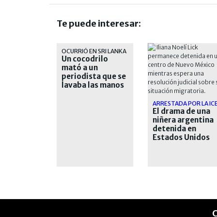
Te puede interesar:
OCURRIÓ EN SRI LANKA
Un cocodrilo
mató a un
periodista que se
lavaba las manos
en el agua
ARRESTADA POR LA IC
El drama de una
niñera argentina
detenida en
Estados Unidos
desde hace casi
un mes
C