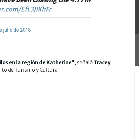
er.com/EfL3JIXhFr
e julio de 2018
los en la región de Katherine”
, señaló
Tracey
nto de Turismo y Cultura.