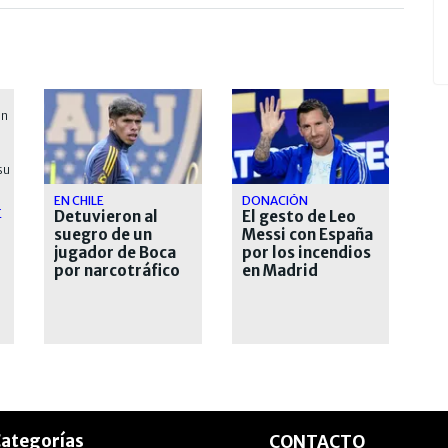
EN CHILE
DONACIÓN
E
Detuvieron al
El gesto de Leo
suegro de un
Messi con España
jugador de Boca
por los incendios
por narcotráfico
en Madrid
ategorías
CONTACTO