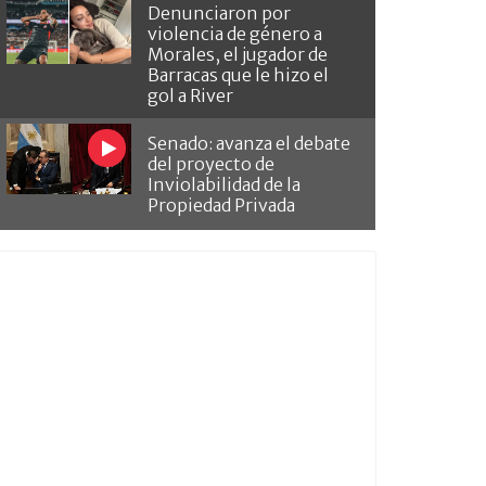
Denunciaron por
violencia de género a
Morales, el jugador de
Barracas que le hizo el
gol a River
Senado: avanza el debate
del proyecto de
Inviolabilidad de la
Propiedad Privada