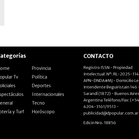
ategorías
CONTACTO
Registro ISSN - Propiedad
Home
Provincia
Intelectual: Nº: RL-2025-11
opular Tv
Política
APN-DNDA#MJ - Domicilio Le
oliciales
Deportes
Intendente Beguiristain 146 
Sarandí (1872) - Buenos Aires
spectáculos
Internacionales
Argentina Teléfono/Fax: (+54
eneral
Tecno
4204-3161/9513 -
otería y Turf
Horóscopo
publicidad@dpopular.com.ar
Edicin Nro. 18856