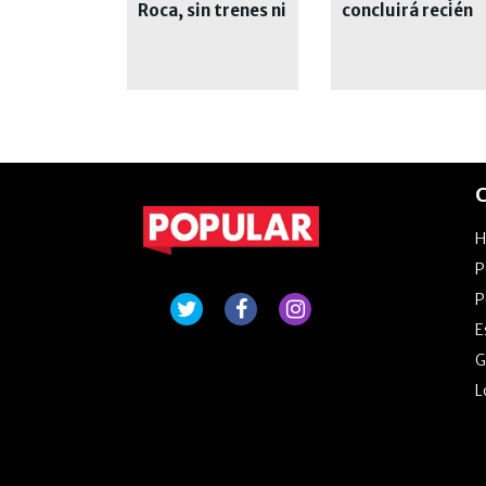
Roca, sin trenes ni
concluirá recién
explicaciones
el próximo año
C
P
P
E
G
L