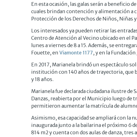
En esta ocasión, las galas serán a beneficio d
cuales brindan contención y alimentación a c
Protección de los Derechos de Niños, Niñas y
Los interesados ya pueden retirar las entradas
Centro de Atención al Vecino ubicado en el Pa
lunes a viernes de 8 a 15. Además, se entrega
Fouette, en
Viamonte 1177
, y en la Fundación
En 2017, Marianela brindó un espectáculo soli
institución con 140 años de trayectoria, que 
y 18 años.
Marianela fue declarada ciudadana ilustre de S
Danzas, reabierta por el Municipio luego de t
permitieron aumentar la matrícula de alumn
Asimismo, esa capacidad se ampliará con la nu
inaugurada junto a la bailarina el próximo 6 d
814 m2 y cuenta con dos aulas de danza, tres 