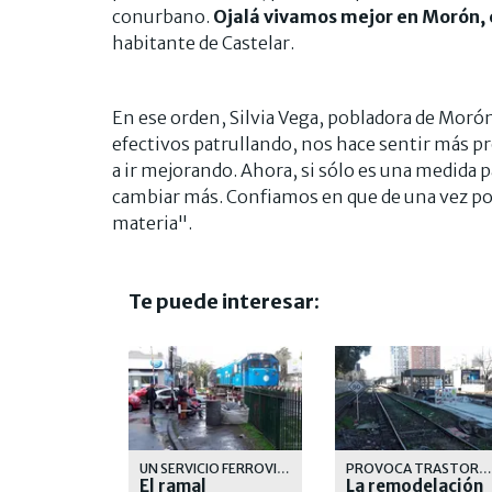
conurbano.
Ojalá vivamos mejor en Morón, 
habitante de Castelar.
En ese orden, Silvia Vega, pobladora de Morón
efectivos patrullando, nos hace sentir más pr
a ir mejorando. Ahora, si sólo es una medida p
cambiar más. Confiamos en que de una vez po
materia".
Te puede interesar:
UN SERVICIO FERROVIARIO QUE CADA DIA SE DEGRADA MAS
PROVOCA TRASTORNOS A LOS PASAJEROS Y AL SERVICIO DE LA LINEA SARMIENTO
El ramal
La remodelación