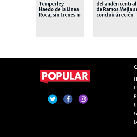
Temperley-
del andén central
Haedo de la Línea
de Ramos Mejía s
Roca, sin trenes ni
concluirá recién
explicaciones
el próximo año
C
P
P
E
G
L