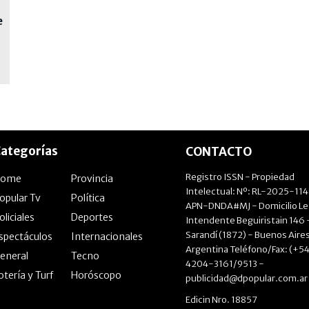
e
ategorías
CONTACTO
Registro ISSN - Propiedad
Home
Provincia
Intelectual: Nº: RL-2025-11
opular Tv
Política
APN-DNDA#MJ - Domicilio Le
oliciales
Deportes
Intendente Beguiristain 146 
Sarandí (1872) - Buenos Aires
spectáculos
Internacionales
Argentina Teléfono/Fax: (+54
eneral
Tecno
4204-3161/9513 -
otería y Turf
Horóscopo
publicidad@dpopular.com.ar
Edicin Nro. 18857