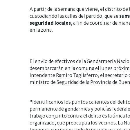
A partir de la semana que viene, el distrito 
custodiando las calles del partido, que se
suma
seguridad locales
, a fin de coordinar de man
en la zona.
El envío de efectivos de la Gendarmería Nacion
desembarcarán en la comuna el lunes próximo
intendente Ramiro Tagliaferro, el secretario 
ministro de Seguridad de la Provincia de Buen
"Identificamos los puntos calientes del delito
permanente de gendarmes y policías federales,
trabajo conjunto contra el delito es la únic
organizado, que preocupa a los vecinos. La Naci
tenemos que poner todo lo posible para dar s