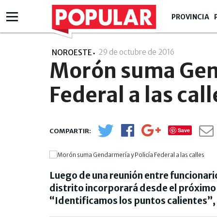
PROVINCIA
29 de octubre de 2016
- 00:10
NOROESTE
Morón suma Gend
Federal a las call
Save
Luego de una reunión entre funcionarios
distrito incorporará desde el próximo
“Identificamos los puntos calientes”, 