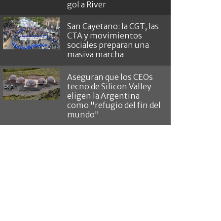
gol a River
San Cayetano: la CGT, las
CTA y movimientos
sociales preparan una
masiva marcha
Aseguran que los CEOs
tecno de Silicon Valley
eligen la Argentina
como "refugio del fin del
mundo"