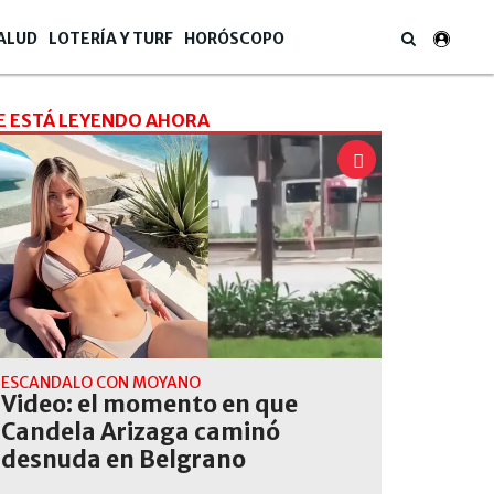
ALUD
LOTERÍA Y TURF
HORÓSCOPO
E ESTÁ LEYENDO AHORA
ESCÁNDALO CON MOYANO
Video: el momento en que
Candela Arizaga caminó
ra Federal le concedió el beneficio tras más de 200 días detenido.
desnuda en Belgrano