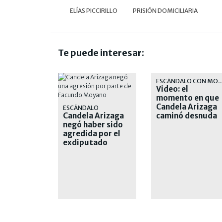
ELÍAS PICCIRILLO
PRISIÓN DOMICILIARIA
Te puede interesar:
ESCÁNDALO CON 
Video: el
momento en que
Candela Arizaga
ESCÁNDALO
Candela Arizaga
caminó desnuda
negó haber sido
en Belgrano
agredida por el
exdiputado
Moyano