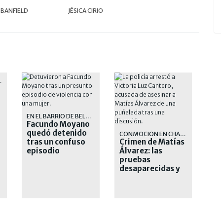
BANFIELD
JÉSICA CIRIO
MOYANO
EN EL BARRIO DE BELGRANO
Facundo Moyano
quedó detenido
CONMOCIÓN EN CHACO
tras un confuso
Crimen de Matías
episodio
Álvarez: las
pruebas
desaparecidas y
la acusación de su
hermana