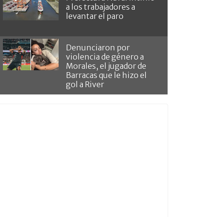
a los trabajadores a
levantar el paro
Denunciaron por
violencia de género a
Morales, el jugador de
Barracas que le hizo el
gol a River