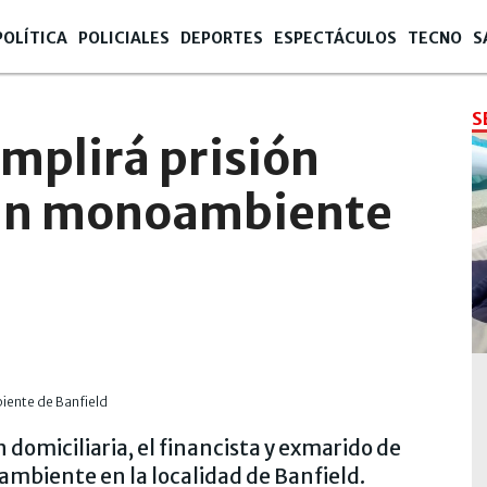
POLÍTICA
POLICIALES
DEPORTES
ESPECTÁCULOS
TECNO
S
S
cumplirá prisión
 un monoambiente
La Cáma
 domiciliaria, el financista y exmarido de
oambiente en la localidad de Banfield.